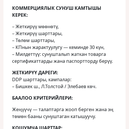
КОММЕРЦИЯЛЫК СУНУШ КАМТЫШЫ
КЕРЕК:
– Жеткирүү мөөнөтү,
– Жеткирүү шарттары,
– Төлөм шарттары,
– КПнын жарактуулугу — кеминде 30 күн,
– Милдеттүү: сунушталып жаткан товарга
сертификаттарды жана паспортторду берүү.
ЖЕТКИРҮҮ ДАРЕГИ:
DDP шарттары, кампалар:
– Бишкек ш., Л.Толстой / Элебаев көч.
БААЛОО КРИТЕРИЙЛЕРИ:
Жеңүүчү — талаптарга жооп берген жана эң
төмөн бааны сунуштаган катышуучу.
КОШУМЧА ШАРТТАР: