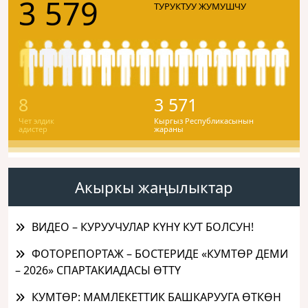
3 579
ТУРУКТУУ ЖУМУШЧУ
8
3 571
Чет элдик
Кыргыз Республикасынын
адистер
жараны
Акыркы жаңылыктар
ВИДЕО – КУРУУЧУЛАР КҮНҮ КУТ БОЛСУН!
ФОТОРЕПОРТАЖ – БОСТЕРИДЕ «КУМТӨР ДЕМИ
– 2026» СПАРТАКИАДАСЫ ӨТТҮ
КУМТӨР: МАМЛЕКЕТТИК БАШКАРУУГА ӨТКӨН