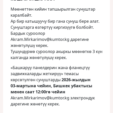
Мөөнөттөн кийин тапшырылган сунуштар
каралбайт.
Ар бир катышуучу бир гана сунуш бере алат.
Сунуштарга өзгөртүү киргизүүгө болбойт.
Бардык суроолор
Akram.Mirkarimov@kumtor.kg дарегине
жөнөтүлүшү керек.
Тушүндүрмө суроолор акыркы мөөнөткө 3 күн
калганда жөнөтүлүшү керек.
«Башкаруу панелдерин жана фланецтүү
задвижкаларды жеткирүү» темасы
көрсөтүлгөн сунуштарды
2026‑жылдын
03‑мартына чейин, Бишкек убактысы
менен саат 12:00гө чейин
Akram.Mirkarimov@kumtor.kg электрондук
дарегине жөнөтүү керек.