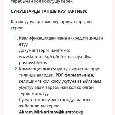
тарабынан кол коюлушу керек.
СУНУШТАРДЫ ТАПШЫРУУ ТАРТИБИ:
Катышуучулар төмөнкүлөрдү аткарышы
керек:
Квалификациядан жана аккредитациядан
өтүү.
Документтерге шилтеме:
www.kumtor.kg/ru/informacziya-dlya-
postavshhikov
Коммерциялык сунушту кыргыз же орус
тилинде даярдап,
PDF
форматында
,
келишимге кол коюу укугуна ээ ыйгарым
укуктуу адам тарабынан кол коюлган
түрдө жөнөтүү.
Сунуш төмөнкү электрондук дарекке
жиберилиши керек:
Akram.Mirkarimov@kumtor.kg