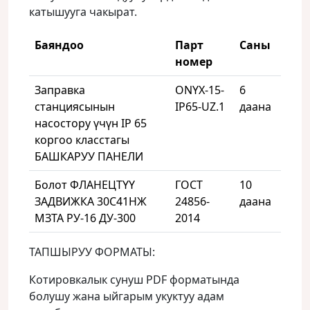
катышууга чакырат.
Баяндоо
Парт
Саны
номер
Заправка
ONYX-15-
6
станциясынын
IP65-UZ.1
даана
насостору үчүн IP 65
коргоо класстагы
БАШКАРУУ ПАНЕЛИ
Болот ФЛАНЕЦТҮҮ
ГОСТ
10
ЗАДВИЖКА 30С41НЖ
24856-
даана
МЗТА РУ-16 ДУ-300
2014
ТАПШЫРУУ ФОРМАТЫ:
Котировкалык сунуш PDF форматында
болушу жана ыйгарым укуктуу адам