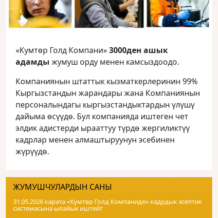
«Кумтөр Голд Компани»
3000ден ашык
адамды
жумуш орду менен камсыздоодо.
Компаниянын штаттык кызматкерлеринин 99%
Кыргызстандын жарандары жана Компаниянын
персоналындагы кыргызстандыктардын үлүшү
дайыма өсүүдө. Бул компанияда иштеген чет
элдик адистерди ырааттуу түрдө жергиликтүү
кадрлар менен алмаштыруунун эсебинен
жүрүүдө.
ЖУМУШЧУЛАРДЫН САНЫ
31.05.2026 карата «Кумтɵр Голд Компаниде» кадрдык эсептик
системасына ылайык иштейт