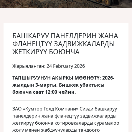
БАШКАРУУ ПАНЕЛДЕРИН ЖАНА
ФЛАНЕЦТҮҮ ЗАДВИЖКАЛАРДЫ
ЖЕТКИРҮҮ БОЮНЧА
Жарыяланган: 24 February 2026
ТАПШЫРУУНУН АКЫРКЫ МӨӨНӨТҮ: 2026-
жылдын 3-марты, Бишкек убактысы
боюнча саат 12:00 чейин.
ЗАО «Кумтор Голд Компани» Сизди башкаруу
панелдерин жана фланецтүү задвижкаларды
жеткирүү боюнча котировкаларды сурамалоо
жолу менен жабдуучуларды тандоого