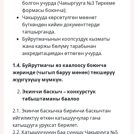
болгон учурда (Чакыргууга №3 Тиркеме
формасы боюнча);
Чакырууда көрсөтүлгөн мөөнөт
бүткөндөн кийин документтерди
тапшырганда.
Буйрутмачынын коопсуздук кызматы
жана каржы бөлүмү тарабынан
аккредитациядан өтпөгөн учурда.
1.4. Буйрутмачы өз каалоосу боюнча
жеринде (чыгып баруу менен) текшерүү
жүргүзүшү мүмкүн.
Экинчи баскыч – конкурстук
табыштаманы баалоо
2.1. Экинчи баскычка биринчи баскычтан
ийгиликтүү өткөн катышуучулар гана
катыщууга уруксат берилет.
2.2. Катышуучунун баа сунушу Чакырууга №5