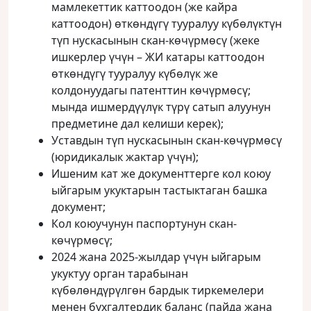
мамлекеттик каттоодон (же кайра
каттоодон) өткөндүгү тууралуу күбөлүктүн
түп нускасынын скан-көчүрмөсү (жеке
ишкерлер үчүн – ЖИ катары каттоодон
өткөндүгү тууралуу күбөлүк же
колдонуудагы патенттин көчүрмөсү;
мында ишмердүүлүк түрү сатып алуунун
предметине дал келиши керек);
Уставдын түп нускасынын скан-көчүрмөсү
(юридикалык жактар үчүн);
Ишеним кат же документтерге кол коюу
ыйгарым укуктарын тастыктаган башка
документ;
Кол коюучунун паспортунун скан-
көчүрмөсү;
2024 жана 2025-жылдар үчүн ыйгарым
укуктуу орган тарабынан
күбөлөндүрүлгөн бардык тиркемелери
менен бухгалтердик баланс (пайда жана