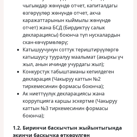
чыгымдар жөнүндө отчет, капиталдагы
өзгөрүүлөр жөнүндө отчет, акча
каражаттарынын кыймылы жөнүндө
отчет) жана БСД (Бирдиктүү салык
декларациясы) боюнча түп нускалардын
скан-көчүрмөлөрү;
Катышуучунун соттук териштирүүлөргө
катышуусу тууралуу маалымат (акыркы үч
жыл, анын ичинде учурдагы жыл);
Конкурстук табыштаманы кепилдеген
декларация (Чакыруу каттын №2
тиркемесинин формасы боюнча);
Ак ниеттүүлүк декларациясы жана
коррупцияга каршы эскертме (Чакыруу
каттын №3 тиркемесинин формасы
боюнча);
1.2. Биринчи баскычтын жыйынтыгында
экинчи баскычка өткөрүлгөн