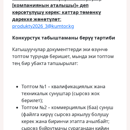
[компаниянын аталышы]» деп
көрсөтүлүшү керек; каттар төмөнкү
дарекке жөнөтүлөт
:
produkty2026_3@kumtor.kg
Конкурстук табыштаманы берүү тартиби
Катышуучулар документтерди эки өзүнчө
топтом түрүндө беришет, мында эки топтом
тең бир убакта тапшырылат:
Топтом №1 – квалификациялык жана
техникалык сунуштар (сырсөз жок
берилет);
Топтом №2 – коммерциялык (баа) сунуш
(файлга кирүү сырсөз аркылуу болушу
керек жана биринчи этапта ачылбайт;
сырсөз буйрутмачы сурагандан кийин