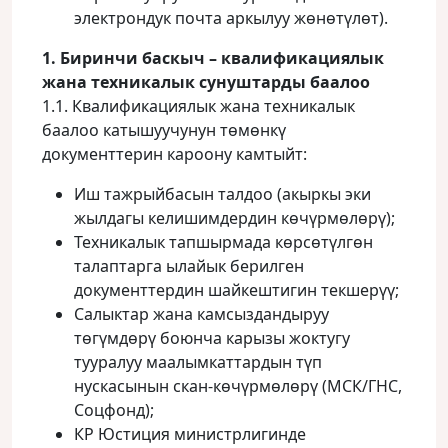
электрондук почта аркылуу жөнөтүлөт).
1. Биринчи баскыч – квалификациялык
жана техникалык сунуштарды баалоо
1.1. Квалификациялык жана техникалык
баалоо катышуучунун төмөнкү
документтерин кароону камтыйт:
Иш тажрыйбасын талдоо (акыркы эки
жылдагы келишимдердин көчүрмөлөрү);
Техникалык тапшырмада көрсөтүлгөн
талаптарга ылайык берилген
документтердин шайкештигин текшерүү;
Салыктар жана камсыздандыруу
төгүмдөрү боюнча карызы жоктугу
тууралуу маалымкаттардын түп
нускасынын скан-көчүрмөлөрү (МСК/ГНС,
Соцфонд);
КР Юстиция министрлигинде