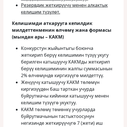
Резервдик жеткирүүчү менен алкактык
келишим түзүлөт.
Келишимди аткарууга кепилдик
милдеттенменин өлчөмү жана формасы
(мындан ары – КАКМ)
Конкурстун жыйынтыгы боюнча
жеткирип берүү келишимин түзүү укугу
берилген катышуучу КАКМды жеткирип
берүү келишиминин жалпы суммасынын
2% өлчөмүндө киргизүүгө милдеттүү.
Жеңүүчү катышуучу КАКМ төлөмүн
киргизүүдөн баш тарткан учурда
буйрутмачы кийинки катышуучу менен
келишим түзүүгө укуктуу.
КАКМ төлөмү төмөнкү учурларда
буйрутмачынын тастыктоосунун
негизинде жеткирүүчүгө 7 (жети) иш