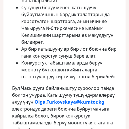
жана каралбайт.
Сунушун берүү менен катышуучу
буйрутмачынын бардык талаптарында
көрсөтүлгөн шарттарга, анын ичинде
Чакырууга №6 тиркемесине ылайык
Келишимдин шарттарына өз макулдугун
билдирет.
Ар бир катышуучу ар бир лот боюнча бир
гана конкурстук сунуш бере алат.
Конкурстук табыштамаларды берүү
мөөнөтү бүткөндөн кийин аларга
өзгөртүүлөрдү киргизүүгө жол берилбейт.
Бул Чакырууга байланыштуу суроолор пайда
болгон учурда, Катышуучу түшүндүрмөлөрдү
алуу үчүн
Olga.Turkovskaya@kumtor.kg
электрондук дареги боюнча Буйрутмачыга
кайрылса болот, бирок конкурстук
табыштамаларды берүү мөөнөтү аяктаганга