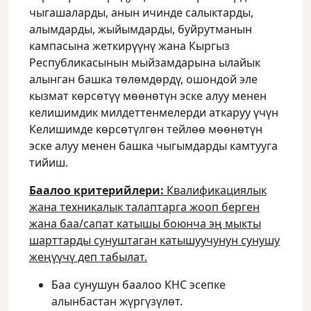
чыгашаларды, анын ичинде салыктарды,
алымдарды, жыйымдарды, буйрутманын
кампасына жеткирүүнү жана Кыргыз
Республикасынын мыйзамдарына ылайык
алынган башка төлөмдөрдү, ошондой эле
кызмат көрсөтүү мөөнөтүн эске алуу менен
келишимдик милдеттенмелерди аткаруу үчүн
Келишимде көрсөтүлгөн тейлөө мөөнөтүн
эске алуу менен башка чыгымдарды камтууга
тийиш.
Баалоо критерийлери:
Квалификациялык
жана техникалык талаптарга жооп берген
жана баа/сапат катышы боюнча эң мыкты
шарттарды сунуштаган катышуучунун сунушу
жеңүүчү деп табылат.
Баа сунушун баалоо КНС эсепке
алынбастан жүргүзүлөт.