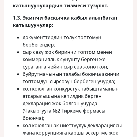
катышуучулардын тизмеси түзүлөт.
1.3. Экинчи баскычка кабыл алынбаган
катышуучулар:
документтердин толук топтомун
бербегендер;
сыр сөзү жок биринчи топтом менен
коммерциялык сунушту берген же
сураганга чейин сыр сөз жөнөткөн;
буйрутмачынын талабы боюнча экинчи
топтомдун сырсөзүн бербеген учурда;
кол коюлган конкурстук табыштаманын
аткарылышына кепилдик берген
декларация жок болгон учурда
(Чакыргууга №2 Тиркеме формасы
боюнча);
кол коюлган ак ниеттүүлүк декларациясы
жана коррупцияга каршы эскертме жок