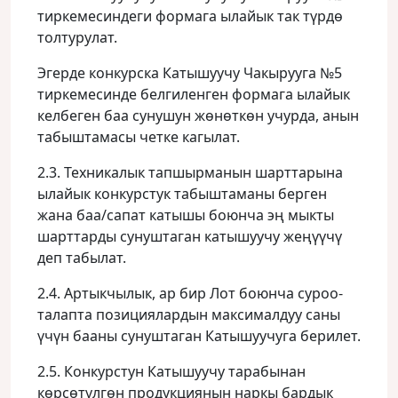
тиркемесиндеги формага ылайык так түрдө
толтурулат.
Эгерде конкурска Катышуучу Чакырууга №5
тиркемесинде белгиленген формага ылайык
келбеген баа сунушун жөнөткөн учурда, анын
табыштамасы четке кагылат.
2.3. Техникалык тапшырманын шарттарына
ылайык конкурстук табыштаманы берген
жана баа/сапат катышы боюнча эң мыкты
шарттарды сунуштаган катышуучу жеңүүчү
деп табылат.
2.4. Артыкчылык, ар бир Лот боюнча суроо-
талапта позициялардын максималдуу саны
үчүн бааны сунуштаган Катышуучуга берилет.
2.5. Конкурстун Катышуучу тарабынан
көрсөтүлгөн продукциянын наркы бардык