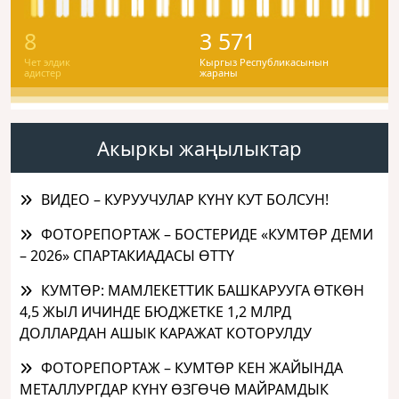
8
3 571
Чет элдик
Кыргыз Республикасынын
адистер
жараны
Акыркы жаңылыктар
ВИДЕО – КУРУУЧУЛАР КҮНҮ КУТ БОЛСУН!
ФОТОРЕПОРТАЖ – БОСТЕРИДЕ «КУМТӨР ДЕМИ
– 2026» СПАРТАКИАДАСЫ ӨТТҮ
КУМТӨР: МАМЛЕКЕТТИК БАШКАРУУГА ӨТКӨН
4,5 ЖЫЛ ИЧИНДЕ БЮДЖЕТКЕ 1,2 МЛРД
ДОЛЛАРДАН АШЫК КАРАЖАТ КОТОРУЛДУ
ФОТОРЕПОРТАЖ – КУМТӨР КЕН ЖАЙЫНДА
МЕТАЛЛУРГДАР КҮНҮ ӨЗГӨЧӨ МАЙРАМДЫК