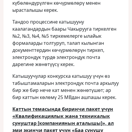
күбөлөндүрүлгөн көчүрмөлөрү менен
ырасталышы керек.
Тандоо процессине катышууну
каалагандардын баары Чакырууга тиркелген
№2, №3, №4, №5 тиркемелерге ылайык
формаларды толтуруп, талап кылынган
документтердин көчүрмөлөрүн тиркеп,
электрондук түрдө электрондук почта
дарегине жөнөтүүсү керек.
Катышуучулар конкурска катышуу үчүн өз
табыштамаларын электрондук почта аркылуу
бир же бир нече кат менен жөнөтүшөт; ар
бир каттын көлөмү 25 MBдан ашпашы керек.
Каттын темасында биринчи пакет үчүн
«Квалификациялык жана техникалык
сунуштар [компаниянын аталышы]», ал
эми экинчи пакет үчүн «Баа сунушу