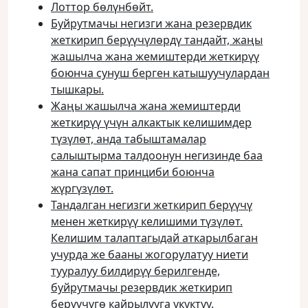
Лоттор бөлүнбөйт.
Буйрутмачы негизги жана резервдик
жеткирип берүүчүлөрдү тандайт, жаңы
жашылча жана жемиштерди жеткирүү
боюнча сунуш берген катышуучулардан
тышкары.
Жаңы жашылча жана жемиштерди
жеткирүү үчүн алкактык келишимдер
түзүлөт, анда табыштамалар
салыштырма талдоонун негизинде баа
жана сапат принциби боюнча
жүргүзүлөт.
Тандалган негизги жеткирип берүүчү
менен жеткирүү келишими түзүлөт.
Келишим талаптагыдай аткарылбаган
учурда же бааны жогорулатуу ниети
тууралуу билдирүү берилгенде,
буйрутмачы резервдик жеткирип
берүүчүгө кайрылууга укуктуу.