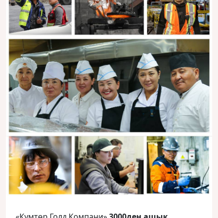
«Кумтөр Голд Компани»
3000ден ашык