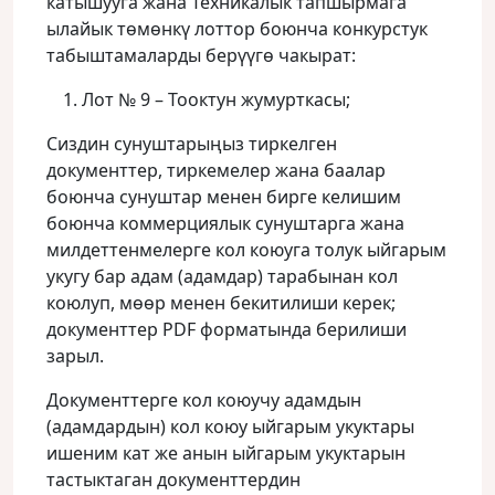
катышууга жана Техникалык тапшырмага
ылайык төмөнкү лоттор боюнча конкурстук
табыштамаларды берүүгө чакырат:
Лот № 9 – Тооктун жумурткасы;
Сиздин сунуштарыңыз тиркелген
документтер, тиркемелер жана баалар
боюнча сунуштар менен бирге келишим
боюнча коммерциялык сунуштарга жана
милдеттенмелерге кол коюуга толук ыйгарым
укугу бар адам (адамдар) тарабынан кол
коюлуп, мөөр менен бекитилиши керек;
документтер PDF форматында берилиши
зарыл.
Документтерге кол коюучу адамдын
(адамдардын) кол коюу ыйгарым укуктары
ишеним кат же анын ыйгарым укуктарын
тастыктаган документтердин