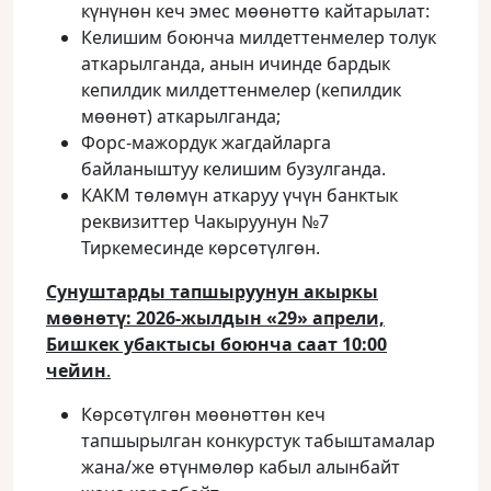
күнүнөн кеч эмес мөөнөттө кайтарылат:
Келишим боюнча милдеттенмелер толук
аткарылганда, анын ичинде бардык
кепилдик милдеттенмелер (кепилдик
мөөнөт) аткарылганда;
Форс-мажордук жагдайларга
байланыштуу келишим бузулганда.
КАКМ төлөмүн аткаруу үчүн банктык
реквизиттер Чакыруунун №7
Тиркемесинде көрсөтүлгөн.
Сунуштарды тапшыруунун акыркы
мөөнөтү:
2026-жылдын
«29» апрели,
Бишкек убактысы боюнча
саат 10:00
чейин
.
Көрсөтүлгөн мөөнөттөн кеч
тапшырылган конкурстук табыштамалар
жана/же өтүнмөлөр кабыл алынбайт