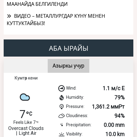
МААНАЙДА БЕЛГИЛЕНДИ
ВИДЕО – МЕТАЛЛУРГДАР КҮНҮ МЕНЕН
КУТТУКТАЙБЫЗ!
АБА ЫРАЙЫ
Азыркы учур
Кумтөр кени
1.1 м/с E
Wind:
79%
Humidity:
1,361.2 ммРт
Pressure:
7
94%
Cloudiness:
Feels Like 7
0.00 mm
Precipitation:
Overcast Clouds
| Light Air
10.0 km
Visibility: