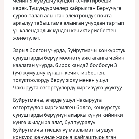
чейин 3 жумушчу күндөн кечиктирбеши
керек. Түшүндүрмөлөр кайрылган Берүүчүгө
суроо-талап алынган электрондук почта
аркылуу табыштама алынган учурдан тартып
үч календардык күндөн кечиктирилбестен
жөнөтүлөт.
Зарыл болгон учурда, Буйрутмачы конкурстук
сунуштарды берүү мөөнөтү аяктаганга чейин
каалаган учурда, бирок кандай болбосун 3
(үч) жумушчу күндөн кечиктирбестен,
толуктоолорду берүү жолу менен ушул
Чакырууга өзгөртүүлөрдү киргизүүгө укуктуу.
Буйрутмачы, эгерде ушул Чакырууга
өзгөртүүлөр киргизилген болсо, конкурстук
сунуштарды берүүнүн акыркы күнүн кийинки
күнгө жылдыра алат, бул тууралуу
Буйрутмачы тиешелүү маалыматты ушул
конкурс жөнүндө жарыя жайгаштырылган