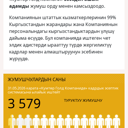
адамды
жумуш орду менен камсыздоодо.
Компаниянын штаттык кызматкерлеринин 99%
Кыргызстандын жарандары жана Компаниянын
персоналындагы кыргызстандыктардын үлүшү
дайыма өсүүдө. Бул компанияда иштеген чет
элдик адистерди ырааттуу түрдө жергиликтүү
кадрлар менен алмаштыруунун эсебинен
жүрүүдө.
ЖУМУШЧУЛАРДЫН САНЫ
31.05.2026 карата «Кумтɵр Голд Компаниде» кадрдык эсептик
системасына ылайык иштейт
3 579
ТУРУКТУУ ЖУМУШЧУ