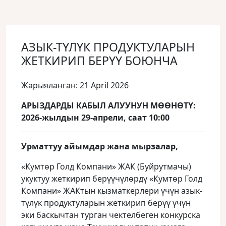
АЗЫК-ТҮЛҮК ПРОДУКТУЛАРЫН
ЖЕТКИРИП БЕРҮҮ БОЮНЧА
Жарыяланган: 21 April 2026
АРЫЗДАРДЫ КАБЫЛ АЛУУНУН МӨӨНӨТҮ:
2026-жылдын 29-апрели, саат 10:00
Урматтуу айымдар жана мырзалар,
«Кумтөр Голд Компани» ЖАК (Буйрутмачы)
укуктуу жеткирип берүүчүлөрдү «Кумтөр Голд
Компани» ЖАКтын кызматкерлери үчүн азык-
түлүк продуктуларын жеткирип берүү үчүн
эки баскычтан турган чектелбеген конкурска