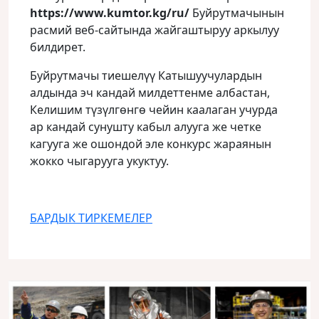
https://www.kumtor.kg/ru/
Буйрутмачынын
расмий веб-сайтында жайгаштыруу аркылуу
билдирет.
Буйрутмачы тиешелүү Катышуучулардын
алдында эч кандай милдеттенме албастан,
Келишим түзүлгөнгө чейин каалаган учурда
ар кандай сунушту кабыл алууга же четке
кагууга же ошондой эле конкурс жараянын
жокко чыгарууга укуктуу.
БАРДЫК ТИРКЕМЕЛЕР