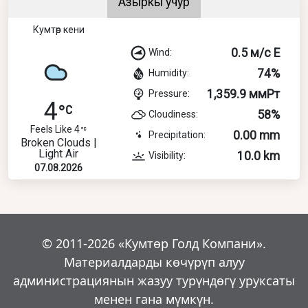
Азыркы учур
Кумтөр кени
0.5 м/с E
Wind:
74%
Humidity:
1,359.9 ммРт
Pressure:
4
58%
Cloudiness:
Feels Like 4
0.00 mm
Precipitation:
Broken Clouds |
Light Air
10.0 km
Visibility:
07.08.2026
© 2011-2026 «Кумтөр Голд Компани».
Материалдарды көчүрүп алуу
администрациянын жазуу турүндөгү уруксаты
менен гана мүмкүн.