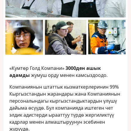
«Кумтөр Голд Компани»
3000ден ашык
адамды
жумуш орду менен камсыздоодо.
Компаниянын штаттык кызматкерлеринин 99%
Кыргызстандын жарандары жана Компаниянын
персоналындагы кыргызстандыктардын үлүшү
дайыма өсүүдө. Бул компанияда иштеген чет
элдик адистерди ырааттуу түрдө жергиликтүү
кадрлар менен алмаштыруунун эсебинен
жүрүүдө.