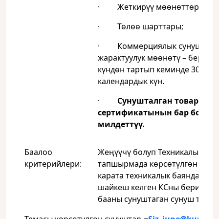
· Жеткирүү мөөнөттөрү;
· Төлөө шарттары;
· Коммерциялык сунуштун (
жарактуулук мөөнөтү – берилг
күндөн тартып кеминде 30
календардык күн.
·
Сунушталган товардын
сертификатынын бар болуш
милдеттүү.
Баалоо
Жеңүүчү болуп Техникалык
критерийлери:
тапшырмада көрсөтүлгөн това
карата техникалык баяндамага
шайкеш келген КСны берип, эң
бааны сунуштаган сунуш тааны