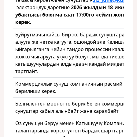
Темасы көрсөтүлгөн сунуштар
«
Siz
_june
@kumtor
электрондук дарегине
2026‑жылдын 18-июну, Б
убактысы боюнча саат 17:00гө чейин жөнөтү
керек.
Буйрутмачы кайсы бир же бардык сунуштарды ка
алууга же четке кагууга, ошондой эле Келишим
ыйгарылганга чейин тандоо процессин каалаган 
жокко чыгарууга укуктуу болуп, мында тиешелүү
катышуучулардын алдында эч кандай милдеттенм
тартпайт.
Коммерциялык сунуш компаниянын расмий блан
берилиши керек.
Белгиленген мөөнөттө берилбеген коммерциялы
сунуштар кабыл алынбайт жана каралбайт.
Өз сунушун берүү менен Катышуучу Компанияны
талаптарында көрсөтүлгөн бардык шарттарга мак