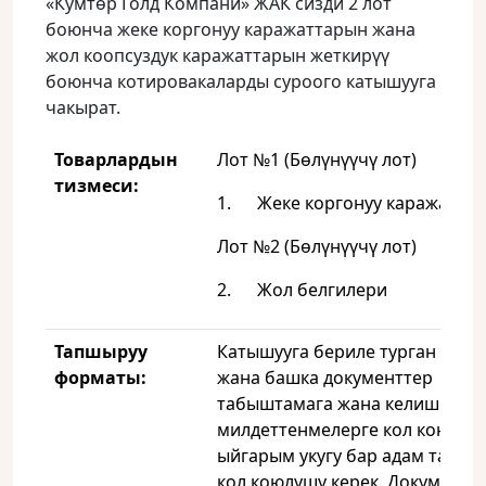
«Кумтөр Голд Компани» ЖАК сизди 2 лот
боюнча жеке коргонуу каражаттарын жана
жол коопсуздук каражаттарын жеткирүү
боюнча котировакаларды суроого катышууга
чакырат.
Товарлардын
Лот №1 (Бөлүнүүчү лот)
тизмеси:
1. Жеке коргонуу каражатта
Лот №2 (Бөлүнүүчү лот)
2. Жол белгилери
Тапшыруу
Катышууга бериле турган таб
форматы:
жана башка документтер
табыштамага жана келишим б
милдеттенмелерге кол коюуга
ыйгарым укугу бар адам тараб
кол коюлушу керек. Документт