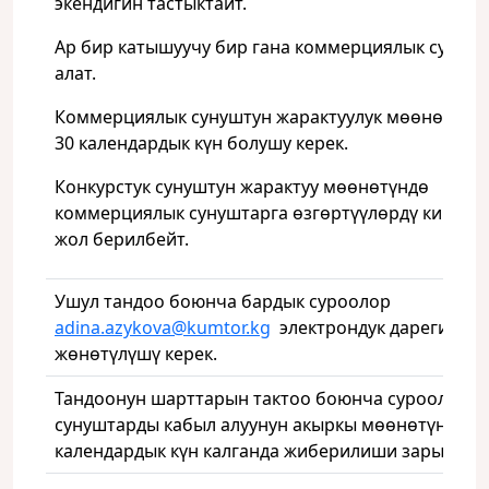
экендигин тастыктайт.
Ар бир катышуучу бир гана коммерциялык сунуш 
алат.
Коммерциялык сунуштун жарактуулук мөөнөтү ке
30 календардык күн болушу керек.
Конкурстук сунуштун жарактуу мөөнөтүндө
коммерциялык сунуштарга өзгөртүүлөрдү киргизү
жол берилбейт.
Ушул тандоо боюнча бардык суроолор
adina.azykova@kumtor.kg
электрондук дарегине
жөнөтүлүшү керек.
Тандоонун шарттарын тактоо боюнча суроолор
сунуштарды кабыл алуунун акыркы мөөнөтүнө че
календардык күн калганда жиберилиши зарыл.