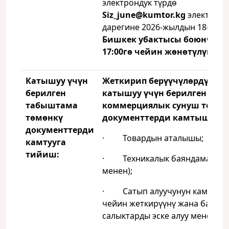
электрондук түрдө
Siz
_
june
@
kumtor
.
kg
электронд
дарегине 2026‑жылдын 18-июну
Бишкек убактысы боюнча са
17:00гө чейин жөнөтүлүшү з
Катышуу үчүн
Жеткирип берүүчүлөрдү тан
берилген
катышуу үчүн берилген
табыштама
коммерциялык сунуш төмөн
төмөнкү
документтерди камтышы ке
документтерди
· Товардын аталышы;
камтууга
тийиш:
· Техникалык баяндама(сүр
менен);
· Сатып алуучунун кампасы
чейин жеткирүүнү жана барды
салыктарды эске алуу менен ба