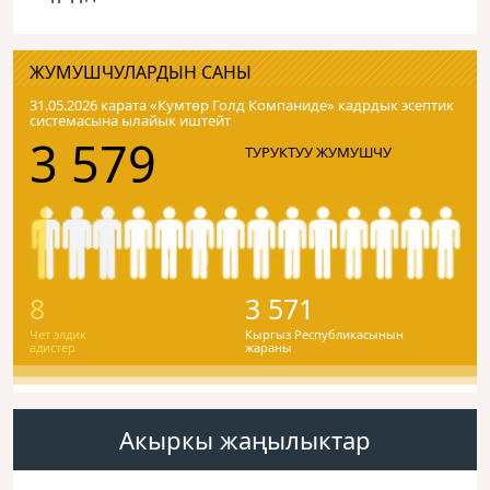
ЖУМУШЧУЛАРДЫН САНЫ
31.05.2026 карата «Кумтɵр Голд Компаниде» кадрдык эсептик
системасына ылайык иштейт
3 579
ТУРУКТУУ ЖУМУШЧУ
8
3 571
Чет элдик
Кыргыз Республикасынын
адистер
жараны
Акыркы жаңылыктар