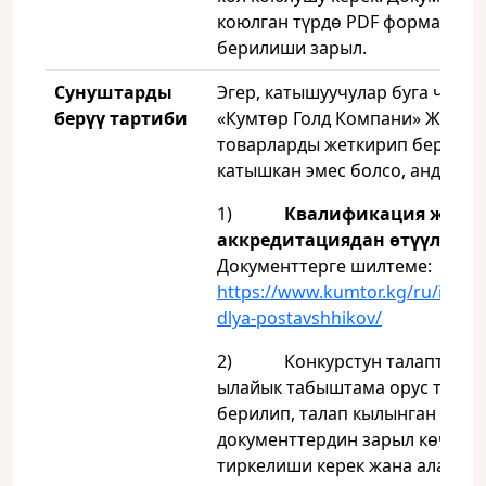
коюлган түрдө PDF форматынд
берилиши зарыл.
С
унуштарды
Эгер, катышуучулар буга чейин
берүү тартиби
«Кумтөр Голд Компани» ЖАК ү
товарларды жеткирип берүүгө
катышкан эмес болсо, анда:
1)
Квалификация жана
аккредитациядан өтүүлөрү к
Документтерге шилтеме:
https://www.kumtor.kg/ru/infor
dlya-postavshhikov/
2) Конкурстун талаптары
ылайык табыштама орус тилин
берилип, талап кылынган
документтердин зарыл көчүрм
тиркелиши керек жана алар