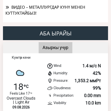
ВИДЕО – МЕТАЛЛУРГДАР КҮНҮ МЕНЕН
КУТТУКТАЙБЫЗ!
АБА ЫРАЙЫ
Азыркы учур
Кумтөр кени
1.4 м/с N
Wind:
42%
Humidity:
1,353.2 ммРт
Pressure:
18
99%
Cloudiness:
Feels Like 17
0.00 mm
Precipitation:
Overcast Clouds
| Light Air
10.0 km
Visibility:
09.08.2026