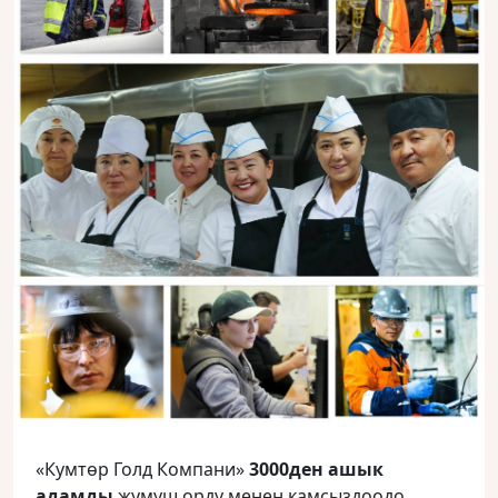
«Кумтөр Голд Компани»
3000ден ашык
адамды
жумуш орду менен камсыздоодо.