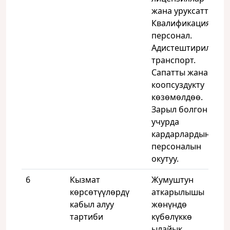
жана уруксаттар.
Квалификациялуу
персонал.
Адистештирилген
транспорт.
Сапатты жана
коопсуздукту
көзөмөлдөө.
Зарыл болгон
учурда
кардарлардын
персоналын
окутуу.
6
Кызмат
Жумуштун
көрсөтүүлөрдү
аткарылышы
кабыл алуу
жөнүндө
тартиби
күбөлүккө
ылайык.