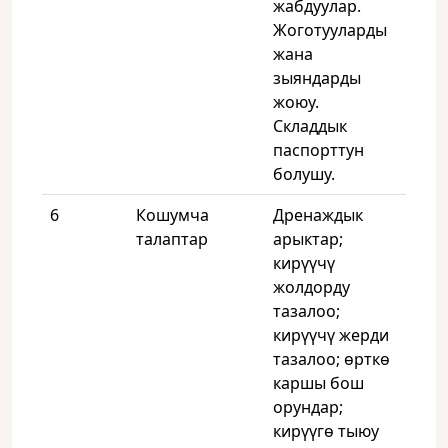
жабдуулар.
Жоготууларды
жана
зыяндарды
жоюу.
Складдык
паспорттун
болушу.
6
Кошумча
Дренаждык
талаптар
арыктар;
кирүүчү
жолдорду
тазалоо;
кирүүчү жерди
тазалоо; өрткө
каршы бош
орундар;
кирүүгө тыюу