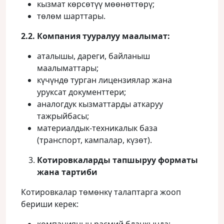
кызмат көрсөтүү мөөнөттөрү;
төлөм шарттары.
2.2. Компания тууралуу маалымат:
аталышы, дареги, байланыш
маалыматтары;
күчүндө турган лицензиялар жана
уруксат документтери;
аналогдук кызматтарды аткаруу
тажрыйбасы;
материалдык‑техникалык база
(транспорт, кампалар, күзөт).
Котировкаларды тапшыруу форматы
жана тартиби
Котировкалар төмөнкү талаптарга жооп
бериши керек: