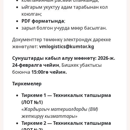
компаниянын расмий бланкында;
ыйгарым укуктуу адам тарабынан кол
коюлган;
PDF форматында
;
зарыл болгон учурда мөөр басылган.
Документтер төмөнкү электрондук дарекке
жөнөтүлөт:
vmlogistics
@
kumtor
.
kg
Сунуштарды кабыл алуу мөөнөтү:
2026‑ж.
24‑февралга чейин
, Бишкек убактысы
боюнча
15:00гө чейин.
Тиркемелер
Тиркеме 1 — Техникалык тапшырма
(ЛОТ №1)
«Жардыргыч материалдарды (ВМ)
жеткирүү кызматтары»
Тиркеме 2 — Техникалык тапшырма