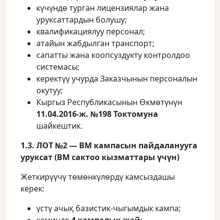
күчүндө турган лицензиялар жана
уруксаттардын болушу;
квалификациялуу персонал;
атайын жабдылган транспорт;
сапатты жана коопсуздукту контролдоо
системасы;
керектүү учурда Заказчынын персоналын
окутуу;
Кыргыз Республикасынын Өкмөтүнүн
11.04.2016-ж. №198 Токтомуна
шайкештик.
1.3. ЛОТ №2 — ВМ кампасын пайдаланууга
уруксат (ВМ сактоо кызматтары үчүн)
Жеткирүүчү төмөнкүлөрдү камсыздашы
керек:
үстү ачық базистик‑чыгымдык кампа;