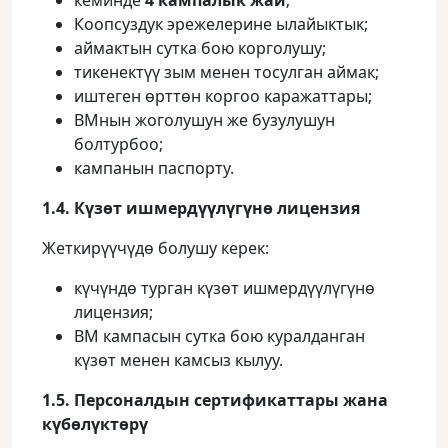
кеминде
4 кампалык жай
;
Коопсуздук эрежелерине ылайыктык;
аймактын сутка бою корголушу;
тикенектүү зым менен тосулган аймак;
иштеген өрттөн коргоо каражаттары;
ВМнын жоголушун же бузулушун
болтурбоо;
кампанын паспорту.
1.4. Күзөт ишмердүүлүгүнө лицензия
Жеткирүүчүдө болушу керек:
күчүндө турган күзөт ишмердүүлүгүнө
лицензия;
ВМ кампасын сутка бою куралданган
күзөт менен камсыз кылуу.
1.5. Персоналдын сертификаттары жана
күбөлүктөрү