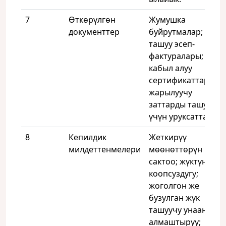
7
Өткөрүлгөн
Жумушка
документтер
буйрутмалар;
ташуу эсеп-
фактуралары;
кабыл алуу
сертификаттары;
жарылуучу
заттарды ташуу
үчүн уруксаттар.
8
Кепилдик
Жеткирүү
милдеттенмелери
мөөнөттөрүн
сактоо; жүктүн
коопсуздугу;
жоголгон же
бузулган жүк
ташуучу унааны
алмаштыруу;