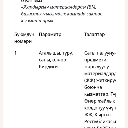
(ЛОТ №2)
«Жардыргыч материалдарды (ВМ)
базистик‑чыгымдык кампада сактоо
кызматтары»
Буюмдун
Параметр
Талаптар
номери
1
Аталышы, түрү,
Сатып алуунун
саны, өлчөө
предмети:
бирдиги
жарылуучу
материалдарды
(ЖЖ) жеткирүү
боюнча
кызматтар. Түрү:
Өнөр жайлык
колдонуу үчүн
ЖЖ, Кыргыз
Республикасынын