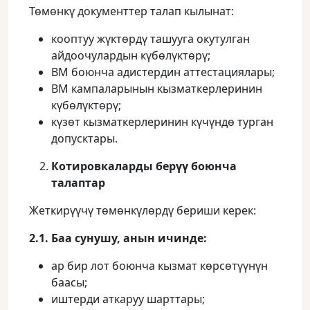
Төмөнкү документтер талап кылынат:
кооптуу жүктөрдү ташууга окутулган
айдоочулардын күбөлүктөрү;
ВМ боюнча адистердин аттестациялары;
ВМ кампаларынын кызматкерлеринин
күбөлүктөрү;
күзөт кызматкерлеринин күчүндө турган
допусктары.
Котировкаларды берүү боюнча
талаптар
Жеткирүүчү төмөнкүлөрдү бериши керек:
2.1. Баа сунушу, анын ичинде:
ар бир лот боюнча кызмат көрсөтүүнүн
баасы;
иштерди аткаруу шарттары;