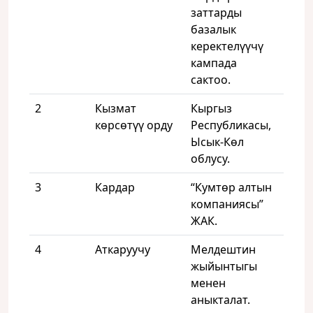
заттарды
базалык
керектелүүчү
кампада
сактоо.
2
Кызмат
Кыргыз
көрсөтүү орду
Республикасы,
Ысык-Көл
облусу.
3
Кардар
“Кумтөр алтын
компаниясы”
ЖАК.
4
Аткаруучу
Мелдештин
жыйынтыгы
менен
аныкталат.