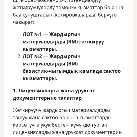
ш., Ибраимов көч., 24, потенциалдуу
жеткирүүчүлөрдү төмөнкү кызматтар боюнча
баа сунуштарын (котировкаларды) берүүгө
чакырат:
ЛОТ №1 — Жардыргыч
материалдарды (ВМ) жеткирүү
кызматтары.
ЛОТ №2 — Жардыргыч
материалдарды (ВМ)
базистик‑чыгымдык кампада сактоо
кызматтары.
1. Лицензияларга жана уруксат
документтерине талаптар
Жеткирүүчү жардыргыч материалдарды
ташуу жана сактоо боюнча кызматтарды
көрсөтүүгө укук берген, күчүндө турган
лицензияларды жана уруксат документтерин