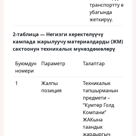
транспортту өз
убагында
жеткирүү.
2-
таблица
—
Негизги
керектелүүчү
кампада
жарылуучу
материалдарды
(
ЖМ
)
сактоонун
техникалык
мүнөздөмөлөрү
Буюмдун
Параметр
Талаптар
номери
1
Жалпы
Техникалык
позиция
тапшырманын
предмети –
“Кумтөр Голд
Компани”
ЖАКына
таандык
жардыргыч