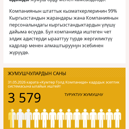
Компаниянын штаттык кызматкерлеринин 99%
Кыргызстандын жарандары жана Компаниянын
персоналындагы кыргызстандыктардын үлүшү
дайыма өсүүдө. Бул компанияда иштеген чет
элдик адистерди ырааттуу түрдө жергиликтүү
кадрлар менен алмаштыруунун эсебинен
жүрүүдө.
ЖУМУШЧУЛАРДЫН САНЫ
31.05.2026 карата «Кумтɵр Голд Компаниде» кадрдык эсептик
системасына ылайык иштейт
3 579
ТУРУКТУУ ЖУМУШЧУ