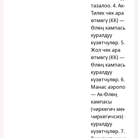
тазалоо. 4. Ак-
Тилек чек ара
өтмөгү (КК) — Ак-
Өлөң кампасы +
куралдуу
күзөтчүлөр. 5. Ак-
Жол чек ара
өтмөгү (КК) — Ак-
Өлөң кампасы +
куралдуу
күзөтчүлөр. 6.
Манас аэропорту
— Ак-Өлөң
кампасы
(чиркегич менен/
чиркегичсиз) +
куралдуу
күзөтчүлөр. 7.