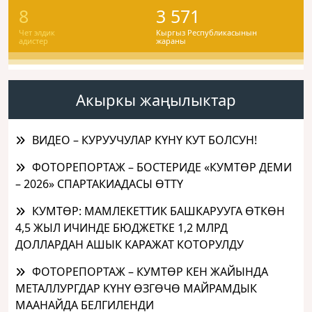
8
3 571
Чет элдик
Кыргыз Республикасынын
адистер
жараны
Акыркы жаңылыктар
ВИДЕО – КУРУУЧУЛАР КҮНҮ КУТ БОЛСУН!
ФОТОРЕПОРТАЖ – БОСТЕРИДЕ «КУМТӨР ДЕМИ
– 2026» СПАРТАКИАДАСЫ ӨТТҮ
КУМТӨР: МАМЛЕКЕТТИК БАШКАРУУГА ӨТКӨН
4,5 ЖЫЛ ИЧИНДЕ БЮДЖЕТКЕ 1,2 МЛРД
ДОЛЛАРДАН АШЫК КАРАЖАТ КОТОРУЛДУ
ФОТОРЕПОРТАЖ – КУМТӨР КЕН ЖАЙЫНДА
МЕТАЛЛУРГДАР КҮНҮ ӨЗГӨЧӨ МАЙРАМДЫК
МААНАЙДА БЕЛГИЛЕНДИ