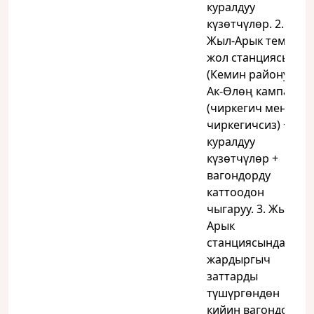
куралдуу
күзөтчүлөр. 2.
Жыл-Арык темир
жол станциясы
(Кемин району) —
Ак-Өлөң кампасы
(чиркегич менен/
чиркегичсиз) +
куралдуу
күзөтчүлөр +
вагондорду
каттоодон
чыгаруу. 3. Жыл-
Арык
станциясында
жардыргыч
заттарды
түшүргөндөн
кийин вагондорду