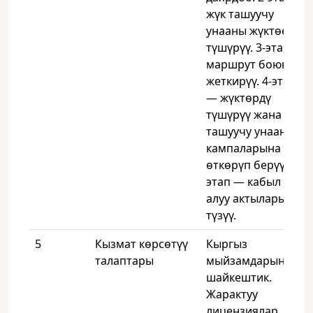
жүк ташуучу
унааны жүктөө/
түшүрүү. 3-этап —
маршрут боюнча
жеткирүү. 4-этап
— жүктөрдү
түшүрүү жана жүк
ташуучу унаанын
кампаларына
өткөрүп берүү. 5-
этап — кабыл
алуу актыларын
түзүү.
5
Кызмат көрсөтүү
Кыргыз
талаптары
мыйзамдарына
шайкештик.
Жарактуу
лицензиялар