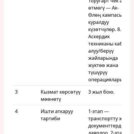
Торугарт чек ара
өтмөгү — Ак-
Өлөң кампасы +
куралдуу
күзөтчүлөр. 8.
Аскердик
техниканы кабыл
алуу/берүү
жайларында
жүктөө жана
түшүрүү
операциялары.
3
Кызмат көрсөтүү
3 жыл бою.
мөөнөтү
4
Ишти аткаруу
1-этап —
тартиби
транспортту жана
документтерди
даярдоо. 2-этап —