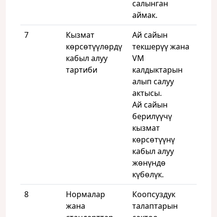
салынган
аймак.
7
Кызмат
Ай сайын
көрсөтүүлөрдү
текшерүү жана
кабыл алуу
VM
тартиби
калдыктарын
алып салуу
актысы.
Ай сайын
берилүүчү
кызмат
көрсөтүүнү
кабыл алуу
жөнүндө
күбөлүк.
8
Нормалар
Коопсуздук
жана
талаптарын