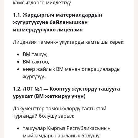
камсыздоого милдеттүү.
1.1. Жардыргыч материалдардын
жүгүртүүсүнө байланышкан
ишмердүүлүккө лицензия
Лицензия төмөнкү укуктарды камтышы керек:
ВМ ташуу;
ВМ сактоо;
өнөр жайлык ВМ менен операцияларды
жүргүзүү.
1.2. ЛОТ №1 — Кооптуу жүктөрдү ташууга
уруксат (ВМ жеткирүү үчүн)
Документтер төмөнкүлөрдү тастыктай
тургандай болушу зарыл:
ташуулар Кыргыз Республикасынын
мыйзамдарына ылайык болушу;