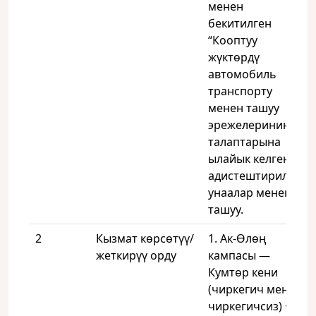
менен
бекитилген
“Кооптуу
жүктөрдү
автомобиль
транспорту
менен ташуу
эрежелеринин”
талаптарына
ылайык келген
адистештирилген
унаалар менен
ташуу.
2
Кызмат көрсөтүү/
1. Ак-Өлөң
жеткирүү орду
кампасы —
Кумтөр кени
(чиркегич менен/
чиркегичсиз) +