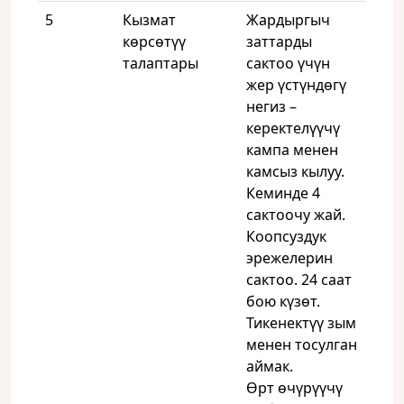
5
Кызмат
Жардыргыч
көрсөтүү
заттарды
талаптары
сактоо үчүн
жер үстүндөгү
негиз –
керектелүүчү
кампа менен
камсыз кылуу.
Кеминде 4
сактоочу жай.
Коопсуздук
эрежелерин
сактоо. 24 саат
бою күзөт.
Тикенектүү зым
менен тосулган
аймак.
Өрт өчүрүүчү