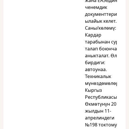
жана ЕАЭБдин
ченемдик
документтерине
ылайык келет.
Саны/көлөмү:
Кардар
тарабынан суроо-
талап боюнча
аныкталат. Өлчөө
бирдиги:
автоунаа.
Техникалык
мүнөздөмөлөрү:
Кыргыз
Республикасынын
Өкмөтүнүн 2016-
жылдын 11-
апрелиндеги
№198 токтому