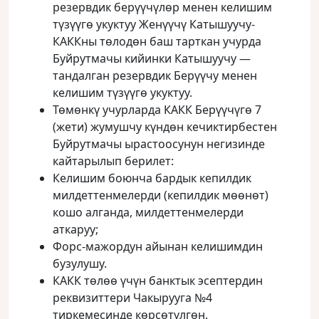
резервдик берүүчүлөр менен келишим
түзүүгө укуктуу Женүүчү Катышуучу-
КАККны төлодөн баш тарткан учурда
Буйрутмачы кийинки Катышуучу —
тандалган резервдик Берүүчу менен
келишим түзүүгө укуктуу.
Төмөнкү учурларда КАКК Берүүчүгө 7
(жети) жумушчу күндөн кечиктирбестен
Буйрутмачы ырастоосунун негизинде
кайтарылып берилет:
Келишим боюнча бардык кепилдик
милдеттенмелерди (кепилдик мөөнөт)
кошо алганда, милдеттенмелерди
аткаруу;
Форс-мажордун айынан келишимдин
бузулушу.
КАКК төлөө үчүн банктык эсептердин
реквизиттери Чакырууга №4
тиркемесинде көрсөтүлгөн.