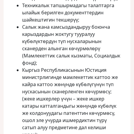
Техникалык тапшырмадагы талаптарга
ылайык берилген документтердин
шайкештигин текшерүү;
Салык жана камсыздандыруу боюнча
карыздардын жоктугу тууралуу
күбөлүктөрдүн түп нускаларынын
сканерден алынган көчүрмөлөрү
(Мамлекеттик салык кызматы, Социалдык
фонд);
Кыргыз Республикасынын Юстиция
министрлигинде мамлекеттик каттоо же
кайра каттоо жөнүндө күбөлүгүнүн түп
нускасынын сканерленген көчүрмөсү;
(жеке ишкерлер үчүн – жеке ишкер
катары катталгандыгы жөнүндө күбөлүк
же колдонуудагы патенттин көчүрмөсү,
ошол эле учурда ишмердиктин түрү
сатып алуу предметине дал келиши