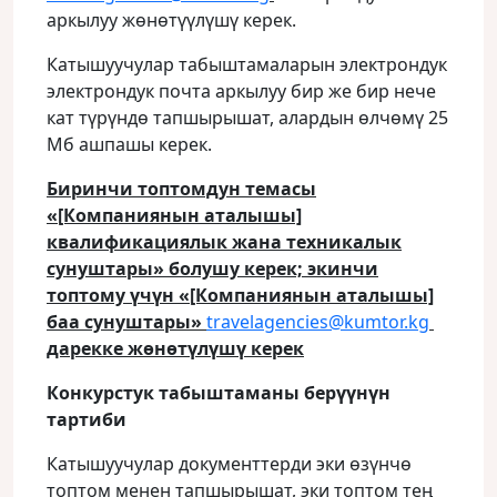
аркылуу жөнөтүүлүшү керек.
Катышуучулар табыштамаларын электрондук
электрондук почта аркылуу бир же бир нече
кат түрүндө тапшырышат, алардын өлчөмү 25
Мб ашпашы керек.
Биринчи топтомдун темасы
«[Компаниянын аталышы]
квалификациялык жана техникалык
сунуштары» болушу керек; экинчи
топтому үчүн «[Компаниянын аталышы]
баа сунуштары»
travelagencies@kumtor.kg
дарекке жөнөтүлүшү керек
Конкурстук табыштаманы берүүнүн
тартиби
Катышуучулар документтерди эки өзүнчө
топтом менен тапшырышат, эки топтом тең