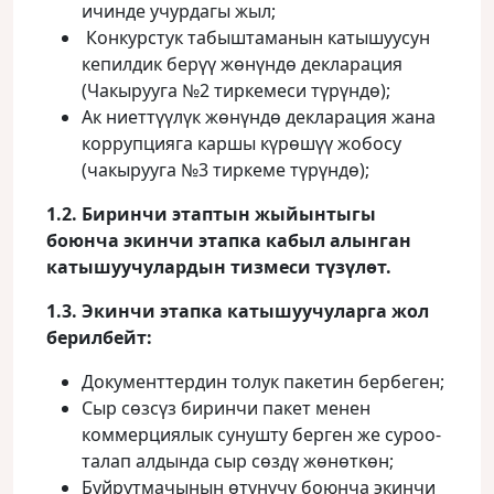
ичинде учурдагы жыл;
Конкурстук табыштаманын катышуусун
кепилдик берүү жөнүндө декларация
(Чакырууга №2 тиркемеси түрүндө);
Ак ниеттүүлүк жөнүндө декларация жана
коррупцияга каршы күрөшүү жобосу
(чакырууга №3 тиркеме түрүндө);
1.2. Биринчи этаптын жыйынтыгы
боюнча экинчи этапка кабыл алынган
катышуучулардын тизмеси түзүлөт.
1.3. Экинчи этапка катышуучуларга жол
берилбейт:
Документтердин толук пакетин бербеген;
Сыр сөзсүз биринчи пакет менен
коммерциялык сунушту берген же суроо-
талап алдында сыр сөздү жөнөткөн;
Буйрутмачынын өтүнүчү боюнча экинчи