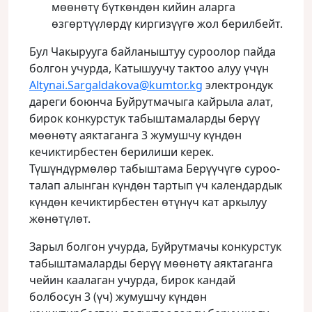
мөөнөтү бүткөндөн кийин аларга
өзгөртүүлөрдү киргизүүгө жол берилбейт.
Бул Чакырууга байланыштуу суроолор пайда
болгон учурда, Катышуучу тактоо алуу үчүн
Altynai.Sargaldakova@kumtor.kg
электрондук
дареги боюнча Буйрутмачыга кайрыла алат,
бирок конкурстук табыштамаларды берүү
мөөнөтү аяктаганга 3 жумушчу күндөн
кечиктирбестен берилиши керек.
Түшүндүрмөлөр табыштама Берүүчүгө суроо-
талап алынган күндөн тартып үч календардык
күндөн кечиктирбестен өтүнүч кат аркылуу
жөнөтүлөт.
Зарыл болгон учурда, Буйрутмачы конкурстук
табыштамаларды берүү мөөнөтү аяктаганга
чейин каалаган учурда, бирок кандай
болбосун 3 (үч) жумушчу күндөн