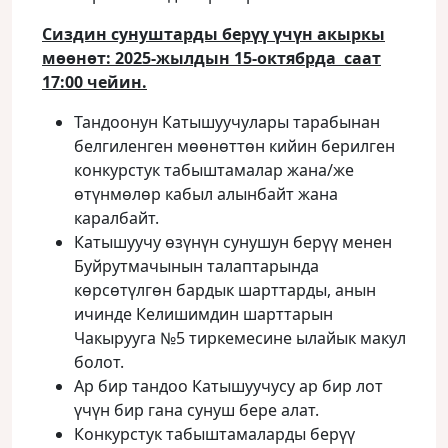
Сиздин сунуштарды берүү үчүн акыркы
мөөнөт:
2025-жылдын 15-октябрда саат
17:00 чейин.
Тандоонун Катышуучулары тарабынан
белгиленген мөөнөттөн кийин берилген
конкурстук табыштамалар жана/же
өтүнмөлөр кабыл алынбайт жана
каралбайт.
Катышуучу өзүнүн сунушун берүү менен
Буйрутмачынын талаптарында
көрсөтүлгөн бардык шарттарды, анын
ичинде Келишимдин шарттарын
Чакырууга №5 тиркемесине ылайык макул
болот.
Ар бир тандоо Катышуучусу ар бир лот
үчүн бир гана сунуш бере алат.
Конкурстук табыштамаларды берүү