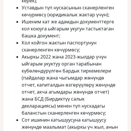
керек);
Уставдын түп нускасынын сканерленген
көчүрмөсү (юридикалык жактар үчүн);
Ишеним кат же адамдын документтерге
кол коюуга ыйгарым укугун тастыктаган
башка документ;
Кол койгон жактын паспортунун
сканерленген көчүрмөсү;
Акыркы 2022 жана 2023-жылдар үчүн
ыйгарым укуктуу орган тарабынан
күбөлөндүрүлгөн бардык тиркемелери
(пайдалар жана чыгымдар жөнүндө
отчет, капиталдын өзгөрүүлөрү жөнүндө
отчет, акча агымдары жөнүндө отчет)
жана БСД (Бирдиктүү салык
декларациясы) менен түп нускадагы
баланстын сканерленген көчүрмөсү;
Сот ишинин катышуусуна катышуусу
жөнүндө маалымат (акыркы үч жыл, анын