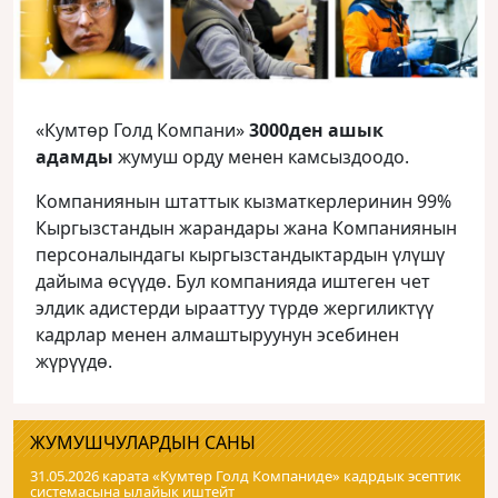
«Кумтөр Голд Компани»
3000ден ашык
адамды
жумуш орду менен камсыздоодо.
Компаниянын штаттык кызматкерлеринин 99%
Кыргызстандын жарандары жана Компаниянын
персоналындагы кыргызстандыктардын үлүшү
дайыма өсүүдө. Бул компанияда иштеген чет
элдик адистерди ырааттуу түрдө жергиликтүү
кадрлар менен алмаштыруунун эсебинен
жүрүүдө.
ЖУМУШЧУЛАРДЫН САНЫ
31.05.2026 карата «Кумтɵр Голд Компаниде» кадрдык эсептик
системасына ылайык иштейт