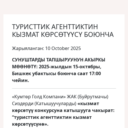
ТУРИСТТИК АГЕНТТИКТИН
КЫЗМАТ КӨРСӨТҮҮСҮ БОЮНЧА
Жарыяланган: 10 October 2025
СУНУШТАРДЫ ТАПШЫРУУНУН АКЫРКЫ
МӨӨНӨТҮ: 2025-жылдын 15-октябры,
Бишкек убактысы боюнча саат 17:00
чейин.
«Кумтөр Голд Компани» ЖАК (Буйрутмачы)
Сиздерди (Катышуучуларды)
«кызмат
көрсөтүү конкурсуна катышууга чакырат:
“туристтик агенттиктин кызмат
көрсөтүүсүнө».