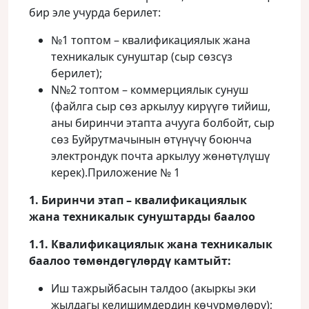
бир эле учурда берилет:
№1 топтом – квалификациялык жана
техникалык сунуштар (сыр сөзсүз
берилет);
N№2 топтом – коммерциялык сунуш
(файлга сыр сөз аркылуу кирүүгө тийиш,
аны биринчи этапта ачууга болбойт, сыр
сөз Буйрутмачынын өтүнүчү боюнча
электрондук почта аркылуу жөнөтүлүшү
керек).Приложение № 1
1. Биринчи этап – квалификациялык
жана техникалык сунуштарды баалоо
1.1. Квалификациялык жана техникалык
баалоо төмөндөгүлөрдү камтыйт:
Иш тажрыйбасын талдоо (акыркы эки
жылдагы келишимдердин көчүрмөлөрү);