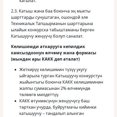
кагылат.
2.3. Катыш жана баа боюнча эң мыкты
шарттарды сунуштаган, ошондой эле
Техникалык Тапшырманын шарттарына
ылайык конкурска табыштаманы берген
Катышуучу жеңүүчү болуп саналат.
Келишимди аткарууга кепилдик
камсыздоонун өлчөмү жана формасы
(мындан ары КАКК деп аталат)
Жеткирүү келишимин түзүү укугу
ыйгарыла турган Катышуучу конкурстун
жыйынтыгы боюнча КАКК келишиминин
жалпы суммасынан 2% өлчөмүндө
төлөөгө милдеттүү.
КАКК өтүнмөсүнүн жеңүүчүсү баш
тарткан учурда, буйрутмачы кийинки
катышуучу – тандалып алынган