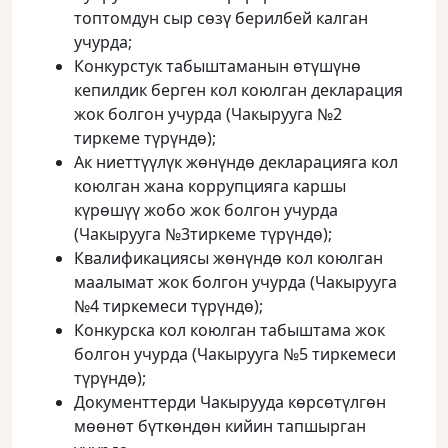
топтомдун сыр сөзү берилбей калган
учурда;
Конкурстук табыштаманын өтүшүнө
кепилдик берген кол коюлган декларация
жок болгон учурда (Чакырууга №2
тиркеме түрүндө);
Ак ниеттүүлүк жөнүндө декларацияга кол
коюлган жана коррупцияга каршы
күрөшүү жобо жок болгон учурда
(Чакырууга №3тиркеме түрүндө);
Квалификациясы жөнүндө кол коюлган
маалымат жок болгон учурда (Чакырууга
№4 тиркемеси түрүндө);
Конкурска кол коюлган табыштама жок
болгон учурда (Чакырууга №5 тиркемеси
түрүндө);
Документтерди Чакырууда көрсөтүлгөн
мөөнөт бүткөндөн кийин тапшырган