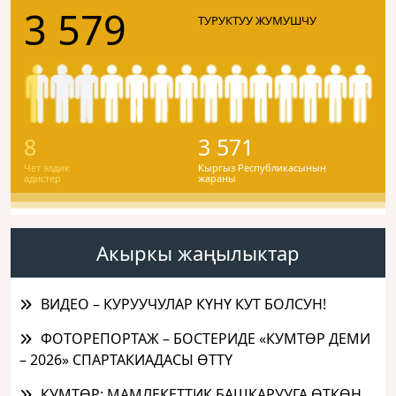
3 579
ТУРУКТУУ ЖУМУШЧУ
8
3 571
Чет элдик
Кыргыз Республикасынын
адистер
жараны
Акыркы жаңылыктар
ВИДЕО – КУРУУЧУЛАР КҮНҮ КУТ БОЛСУН!
ФОТОРЕПОРТАЖ – БОСТЕРИДЕ «КУМТӨР ДЕМИ
– 2026» СПАРТАКИАДАСЫ ӨТТҮ
КУМТӨР: МАМЛЕКЕТТИК БАШКАРУУГА ӨТКӨН