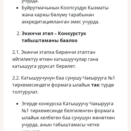
учурда.
Буйрутмачынын Коопсуздук Кызматы
жана каржы бөлүмү тарабынан
аккредитацияланган эмес учурда.
Экинчи этап – Конкурстук
табыштаманы баалоо
2.1. Экинчи этапка биринчи этаптан
ийгиликтүү өткөн катышуучулар гана
катышууга уруксат берилет.
2.2. Катышуучунун баа сунушу Чакырууга №1
тиркемесиндеги формага ылайык
так
түрдө
толтурулат.
Эгерде конкурска Катышуучу Чакырууга
№1 тиркемесинде белгиленген формага
ылайык келбеген баа сунушун жөнөткөн
учурда, анын табыштамасы четке