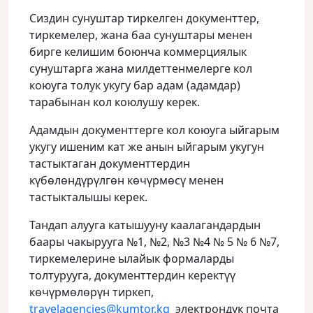
Сиздин сунуштар тиркелген документтер,
тиркемелер, жана баа сунуштары менен
бирге келишим боюнча коммерциялык
сунуштарга жана милдеттенмелерге кол
коюуга толук укугу бар адам (адамдар)
тарабынан кол коюлушу керек.
Адамдын документтерге кол коюуга ыйгарым
укугу ишеним кат же анын ыйгарым укугун
тастыктаган документтердин
күбөлөндүрүлгөн көчүрмөсү менен
тастыкталышы керек.
Тандап алууга катышууну каалагандардын
баары чакырууга №1, №2, №3 №4 № 5 № 6 №7,
тиркемелерине ылайык формаларды
толтурууга, документтердин керектүү
көчүрмөлөрүн тиркеп,
travelagencies@kumtor.kg
электрондук почта