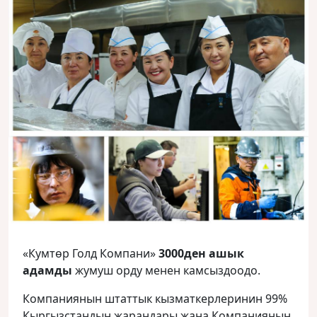
«Кумтөр Голд Компани»
3000ден ашык
адамды
жумуш орду менен камсыздоодо.
Компаниянын штаттык кызматкерлеринин 99%
Кыргызстандын жарандары жана Компаниянын