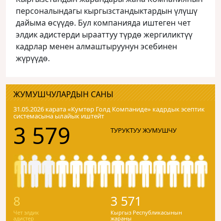
персоналындагы кыргызстандыктардын үлүшү
дайыма өсүүдө. Бул компанияда иштеген чет
элдик адистерди ырааттуу түрдө жергиликтүү
кадрлар менен алмаштыруунун эсебинен
жүрүүдө.
ЖУМУШЧУЛАРДЫН САНЫ
31.05.2026 карата «Кумтɵр Голд Компаниде» кадрдык эсептик
системасына ылайык иштейт
3 579
ТУРУКТУУ ЖУМУШЧУ
8
3 571
Чет элдик
Кыргыз Республикасынын
адистер
жараны