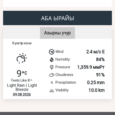
АБА ЫРАЙЫ
Азыркы учур
Кумтөр кени
2.4 м/с E
Wind:
84%
Humidity:
1,359.9 ммРт
Pressure:
9
91%
Cloudiness:
Feels Like 8
0.25 mm
Precipitation:
Light Rain | Light
Breeze
10.0 km
Visibility:
09.08.2026