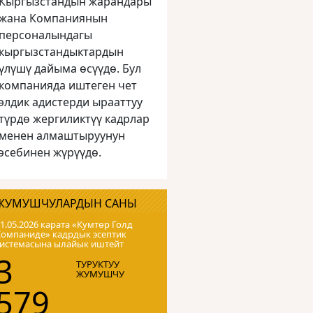
Кыргызстандын жарандары
жана Компаниянын
персоналындагы
кыргызстандыктардын
үлүшү дайыма өсүүдө. Бул
компанияда иштеген чет
элдик адистерди ырааттуу
түрдө жергиликтүү кадрлар
менен алмаштыруунун
эсебинен жүрүүдө.
ЖУМУШЧУЛАРДЫН САНЫ
1.05.2026 карата «Кумтɵр Голд
Компаниде» кадрдык эсептик
системасына ылайык иштейт
3
ТУРУКТУУ
ЖУМУШЧУ
579