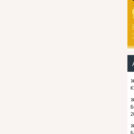
Ч
а
К
Б
2
Б