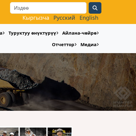
Search
Кыргызча
Русский
English
а
Туруктуу өнүктүрүү
Айлана-чөйрө
Отчеттор
Медиа