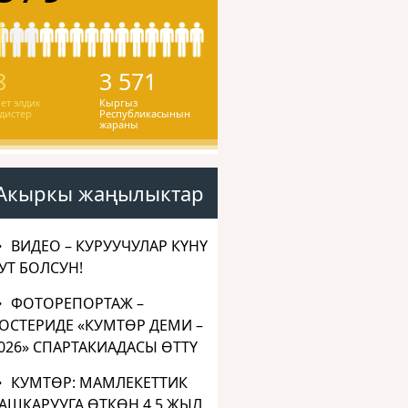
8
3 571
ет элдик
Кыргыз
дистер
Республикасынын
жараны
Акыркы жаңылыктар
ВИДЕО – КУРУУЧУЛАР КҮНҮ
УТ БОЛСУН!
ФОТОРЕПОРТАЖ –
ОСТЕРИДЕ «КУМТӨР ДЕМИ –
026» СПАРТАКИАДАСЫ ӨТТҮ
КУМТӨР: МАМЛЕКЕТТИК
АШКАРУУГА ӨТКӨН 4,5 ЖЫЛ