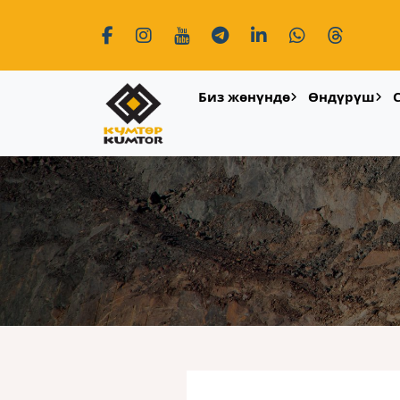
Биз жөнүндө
Өндүрүш