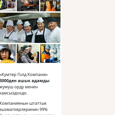
«Кумтөр Голд Компани»
3000ден ашык адамды
жумуш орду менен
камсыздоодо.
Компаниянын штаттык
кызматкерлеринин 99%