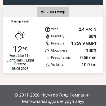
Азыркы учур
Кумтөр кени
2.4 м/с N
Wind:
80%
Humidity:
1,359.9 ммРт
Pressure:
12
100%
Cloudiness:
Feels Like 11
0.56 mm
Precipitation:
Light Rain | Light
Breeze
10.0 km
Visibility:
08.08.2026
© 2011-2026 «Кумтөр Голд Компани».
Материалдарды көчүрүп алуу