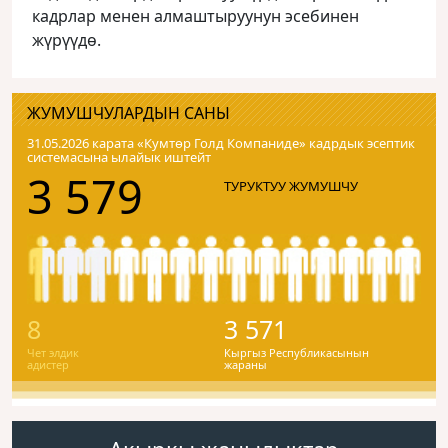
кадрлар менен алмаштыруунун эсебинен
жүрүүдө.
ЖУМУШЧУЛАРДЫН САНЫ
31.05.2026 карата «Кумтɵр Голд Компаниде» кадрдык эсептик
системасына ылайык иштейт
3 579
ТУРУКТУУ ЖУМУШЧУ
8
3 571
Чет элдик
Кыргыз Республикасынын
адистер
жараны