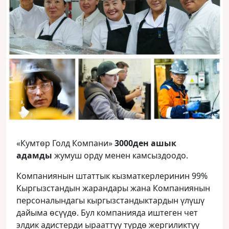
«Кумтөр Голд Компани»
3000ден ашык
адамды
жумуш орду менен камсыздоодо.
Компаниянын штаттык кызматкерлеринин 99%
Кыргызстандын жарандары жана Компаниянын
персоналындагы кыргызстандыктардын үлүшү
дайыма өсүүдө. Бул компанияда иштеген чет
элдик адистерди ырааттуу түрдө жергиликтүү