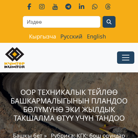
Search
Кыргызча
Русский
English
ООР ТЕХНИКАЛЫК ТЕЙЛӨӨ
БАШКАРМАЛЫГЫНЫН ПЛАНДОО
БӨЛҮМҮНӨ ЭКИ ЖЫЛДЫК
ТАКШАЛМА ӨТҮҮ ҮЧҮН ТАНДОО
Башкы бет
»
Рубрика:
КГК: бош орундар