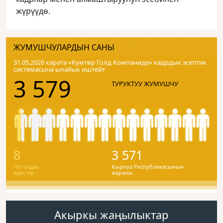
жүрүүдө.
ЖУМУШЧУЛАРДЫН САНЫ
31.05.2026 карата «Кумтɵр Голд Компаниде» кадрдык эсептик
системасына ылайык иштейт
3 579
ТУРУКТУУ ЖУМУШЧУ
8
3 571
Чет элдик
Кыргыз Республикасынын
адистер
жараны
Акыркы жаңылыктар