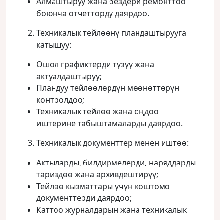
Алмаштыруу жана бездери ремонттоо
боюнча отчетторду даярдоо.
Техникалык тейлөөнү пландаштырууга
катышуу:
Ошол графиктерди түзүү жана
актуалдаштыруу;
Пландуу тейлөөлөрдүн мөөнөттөрүн
контролдоо;
Техникалык тейлөө жана оңдоо
иштерине табыштамаларды даярдоо.
Техникалык документтер менен иштөө:
Актыларды, билдирмелерди, наряддарды
тариздөө жана архивдештирүү;
Тейлөө кызматтары үчүн коштомо
документтерди даярдоо;
Каттоо журналдарын жана техникалык