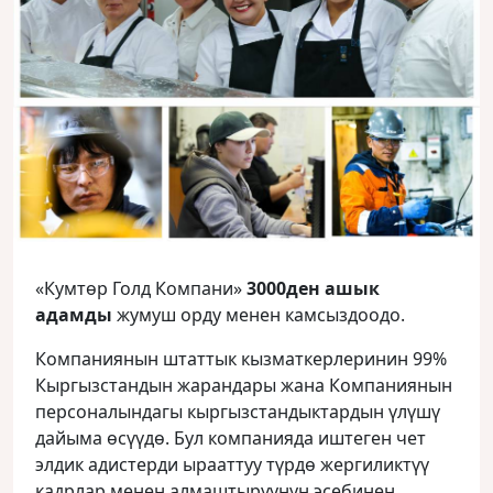
«Кумтөр Голд Компани»
3000ден ашык
адамды
жумуш орду менен камсыздоодо.
Компаниянын штаттык кызматкерлеринин 99%
Кыргызстандын жарандары жана Компаниянын
персоналындагы кыргызстандыктардын үлүшү
дайыма өсүүдө. Бул компанияда иштеген чет
элдик адистерди ырааттуу түрдө жергиликтүү
кадрлар менен алмаштыруунун эсебинен