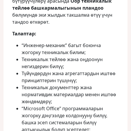
бүтүрүүчүлөрү арасында
Оор техникалык
тейлөө башкармалыгынын пландоо
бөлүмүндө эки жылдык такшалма өтүү үчүн
тандоо өткөрөт.
Талаптар:
“Инженер-механик” багыт боюнча
жогорку техникалык билим;
Техникалык тейлөө жана оңдоонун
негиздерин билүү;
Түйүндөрдүн жана агрегаттардын иштөө
принциптерин түшүнүү;
Техникалык документтер жана
нормативдик материалдар менен иштөө
жөндөмдөрү;
“Microsoft Office” программаларын
жогорку дэңгээлде колдонууну билүү,
башка эсеп системаларын билүү
артыкчылык болуп эсептелет;