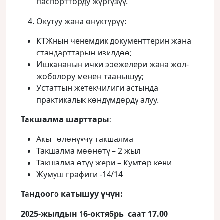
паспортторду жүргүзүү.
Окутуу жана өнүктүрүү:
КТЖнын ченемдик документтерин жана
стандарттарын изилдөө;
Ишкананын ички эрежелери жана жол-
жоболору менен таанышуу;
Устаттын жетекчилиги астында
практикалык көндүмдөрдү алуу.
Такшалма шарттары:
Акы төлөнүүчү такшалма
Такшалма мөөнөтү – 2 жыл
Такшалма өтүү жери – Кумтөр кени
Жумуш графиги -14/14
Тандоого катышуу үчүн:
2025-жылдын
16
-октя
брь
саат 17.00