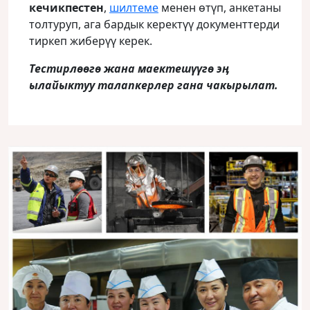
кечикпестен
,
шилтеме
менен өтүп, анкетаны
толтуруп, ага бардык керектүү документтерди
тиркеп жиберүү керек.
Тестирлөөгө жана маектешүүгө эӊ
ылайыктуу талапкерлер гана чакырылат.