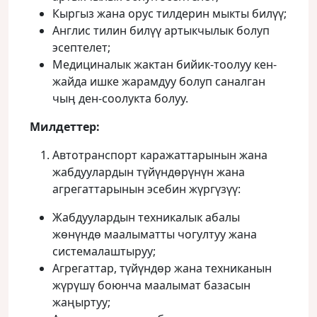
Кыргыз жана орус тилдерин мыкты билүү;
Англис тилин билүү артыкчылык болуп
эсептелет;
Медициналык жактан бийик-тоолуу кен-
жайда ишке жарамдуу болуп саналган
чыӊ ден-соолукта болуу.
Милдеттер:
Автотранспорт каражаттарынын жана
жабдуулардын түйүндөрүнүн жана
агрегаттарынын эсебин жүргүзүү:
Жабдуулардын техникалык абалы
жөнүндө маалыматты чогултуу жана
системалаштыруу;
Агрегаттар, түйүндөр жана техниканын
жүрүшү боюнча маалымат базасын
жаңыртуу;