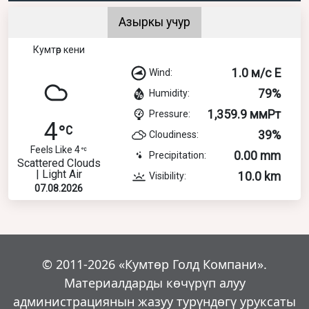
Азыркы учур
Кумтөр кени
1.0 м/с E
Wind:
79%
Humidity:
1,359.9 ммРт
Pressure:
4
39%
Cloudiness:
Feels Like 4
0.00 mm
Precipitation:
Scattered Clouds
| Light Air
10.0 km
Visibility:
07.08.2026
© 2011-2026 «Кумтөр Голд Компани».
Материалдарды көчүрүп алуу
администрациянын жазуу турүндөгү уруксаты