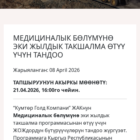
МЕДИЦИНАЛЫК БӨЛҮМҮНӨ
ЭКИ ЖЫЛДЫК ТАКШАЛМА ӨТҮҮ
ҮЧҮН ТАНДОО
Жарыяланган: 08 April 2026
ТАПШЫРУУНУН АКЫРКЫ МӨӨНӨТҮ:
21.04.2026, 16:00го чейин.
“Кумтөр Голд Компани” ЖАКнун
Медициналык
бөлүмүнө
эки жылдык
такшалма программасынан өтүү үчүн
ЖОЖдордун бүтүрүүчүлөрүн тандоо жүргүзөт.
Программага Кыргыз Республикасынын