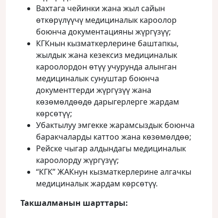
Вахтага чейинки жана жыл сайын
өткөрүлүүчү медициналык кароолор
боюнча документацияны жүргүзүү;
КГКнын кызматкерлерине баштапкы,
жылдык жана кезексиз медициналык
кароолордон өтүү учурунда алынган
медициналык сунуштар боюнча
документтерди жүргүзүү жана
көзөмөлдөөдө дарыгерлерге жардам
көрсөтүү;
Убактылуу эмгекке жарамсыздык боюнча
баракчаларды каттоо жана көзөмөлдөө;
Рейске чыгар алдындагы медициналык
кароолорду жүргүзүү;
“КГК” ЖАКнун кызматкерлерине алгачкы
медициналык жардам көрсөтүү.
Такшалманын шарттары
: