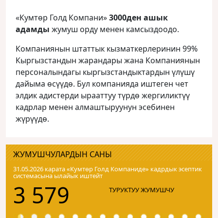
«Кумтөр Голд Компани»
3000ден ашык
адамды
жумуш орду менен камсыздоодо.
Компаниянын штаттык кызматкерлеринин 99%
Кыргызстандын жарандары жана Компаниянын
персоналындагы кыргызстандыктардын үлүшү
дайыма өсүүдө. Бул компанияда иштеген чет
элдик адистерди ырааттуу түрдө жергиликтүү
кадрлар менен алмаштыруунун эсебинен
жүрүүдө.
ЖУМУШЧУЛАРДЫН САНЫ
31.05.2026 карата «Кумтɵр Голд Компаниде» кадрдык эсептик
системасына ылайык иштейт
3 579
ТУРУКТУУ ЖУМУШЧУ