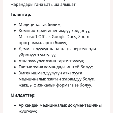
жарандары гана катыша алышат.
Талаптар:
Медициналык билим;
Компьютерди ишенимдүү колдонуу,
Microsoft Office, Google Docs, Zoom
программаларын билүү;
Демилгелүүлүк жана жаңы нерселерди
үйрөнүүгө умтулуу;
Аткаруучулук жана тартиптүүлүк;
Тактык жана командада иштей билүү;
Эмгек ишмердүүлүгүн аткарууга
медициналык жактан жарамдуу болуп,
жакшы физикалык формага ээ болуу.
Милдеттер:
Ар кандай медициналык документацияны
жүргүзүү;