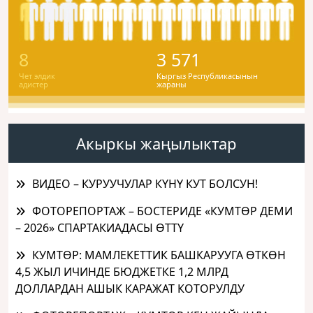
8
3 571
Чет элдик
Кыргыз Республикасынын
адистер
жараны
Акыркы жаңылыктар
ВИДЕО – КУРУУЧУЛАР КҮНҮ КУТ БОЛСУН!
ФОТОРЕПОРТАЖ – БОСТЕРИДЕ «КУМТӨР ДЕМИ
– 2026» СПАРТАКИАДАСЫ ӨТТҮ
КУМТӨР: МАМЛЕКЕТТИК БАШКАРУУГА ӨТКӨН
4,5 ЖЫЛ ИЧИНДЕ БЮДЖЕТКЕ 1,2 МЛРД
ДОЛЛАРДАН АШЫК КАРАЖАТ КОТОРУЛДУ