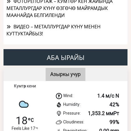
ФОТОРЕПОРТАЖ – КУМТӨР КЕН ЖАЙЫНДА
МЕТАЛЛУРГДАР КҮНҮ ӨЗГӨЧӨ МАЙРАМДЫК
МААНАЙДА БЕЛГИЛЕНДИ
ВИДЕО – МЕТАЛЛУРГДАР КҮНҮ МЕНЕН
КУТТУКТАЙБЫЗ!
АБА ЫРАЙЫ
Азыркы учур
Кумтөр кени
1.4 м/с N
Wind:
42%
Humidity:
1,353.2 ммРт
Pressure:
18
99%
Cloudiness:
Feels Like 17
0.00 mm
Precipitation: