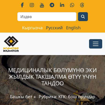
Search
Кыргызча
Русский
English
МЕДИЦИНАЛЫК БӨЛҮМҮНӨ ЭКИ
ЖЫЛДЫК ТАКШАЛМА ӨТҮҮ ҮЧҮН
ТАНДОО
Башкы бет
»
Рубрика:
КГК: бош орундар