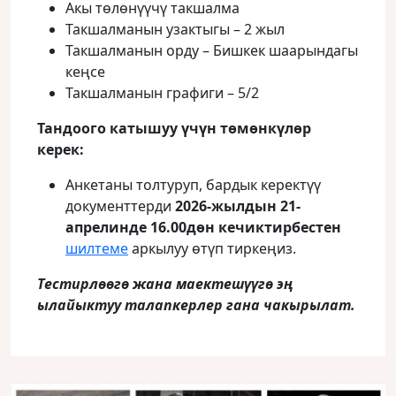
Акы төлөнүүчү такшалма
Такшалманын узактыгы – 2 жыл
Такшалманын орду – Бишкек шаарындагы
кеңсе
Такшалманын графиги – 5/2
Тандоого катышуу үчүн төмөнкүлөр
керек
:
Анкетаны толтуруп, бардык керектүү
документтерди
2026-жылдын 21-
апрелинде 16.00дөн кечиктирбестен
шилтеме
аркылуу өтүп тиркеңиз.
Тестирлөөгө жана маектешүүгө эң
ылайыктуу талапкерлер гана чакырылат
.