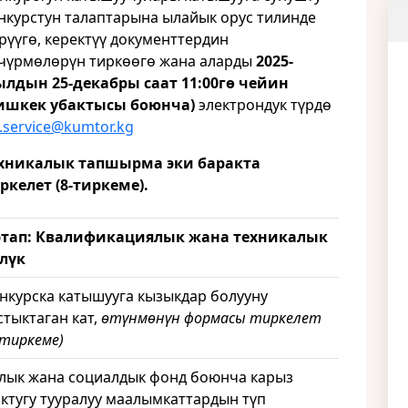
нкурстун талаптарына ылайык орус тилинде
рүүгө, керектүү документтердин
чүрмөлөрүн тиркөөгө жана аларды
2025-
лдын 25-декабры саат 11:00гө чейин
ишкек убактысы боюнча)
электрондук түрдө
ft.service@kumtor.kg
хникалык тапшырма эки баракта
ркелет (8-тиркеме).
этап: Квалификациялык жана техникалык
лүк
нкурска катышууга кызыкдар болууну
стыктаган кат,
өтүнмөнүн формасы тиркелет
-тиркеме)
лык жана социалдык фонд боюнча карыз
ктугу тууралуу маалымкаттардын түп