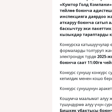
«Кумтор Голд Компани»
тейлөө боюнча адистеш
инспекцияга даярдоо ж
аткаруу боюнча сатып а
баскычтуу эки пакеттик
кызыкдар тараптарды к
Конкурска катышуучулар 
формаларды толтуруп жан
электрондук түрдө
2025-
боюнча саат 11:00гө че
Конкурс сунушу конкурс с
кепилдик менен кошо бер
Конкурс сунушунун араке
Кошумча маалымат алуу ж
түшүндүрмө алуу үчүн су
Бишкек убактысы боюнча