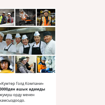
«Кумтөр Голд Компани»
3000ден ашык адамды
жумуш орду менен
камсыздоодо.