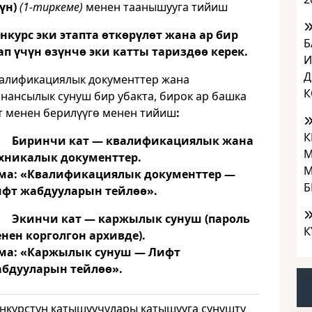
үн)
(1-тиркеме)
менен таанышууга тийиш
нкурс эки этапта өткөрүлөт жана ар бир
Б
ап үчүн өзүнчө эки катты тариздөө керек.
И
Д
алификациялык документтер жана
К
нансылык сунуш бир убакта, бирок ар башка
т менен берилүүгө менен тийиш
:
К
.
Биринчи кат — квалификациялык жана
М
хникалык документтер.
М
ма: «Квалификациялык документтер —
Б
фт жабдууларын тейлөө».
.
Экинчи кат — каржылык сунуш (пароль
К
нен корголгон архивде).
ма: «Каржылык сунуш — Лифт
бдууларын тейлөө».
нкурстун катышуучулары катышууга сунушту