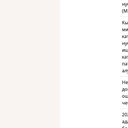
ну
(М
Кы
ми
ка
ну
иш
ка
па
ал
Не
до
ош
че
20
ад