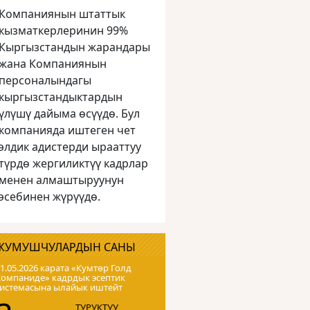
Компаниянын штаттык
кызматкерлеринин 99%
Кыргызстандын жарандары
жана Компаниянын
персоналындагы
кыргызстандыктардын
үлүшү дайыма өсүүдө. Бул
компанияда иштеген чет
элдик адистерди ырааттуу
түрдө жергиликтүү кадрлар
менен алмаштыруунун
эсебинен жүрүүдө.
ЖУМУШЧУЛАРДЫН САНЫ
1.05.2026 карата «Кумтɵр Голд
Компаниде» кадрдык эсептик
системасына ылайык иштейт
ТУРУКТУУ