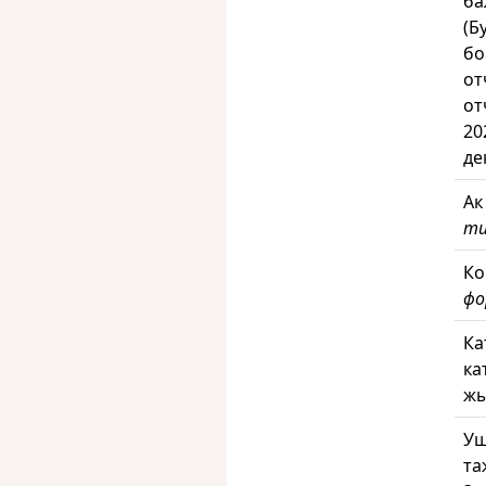
ба
(Б
бо
от
от
20
де
Ак
ти
Ко
фо
Ка
ка
жы
Уш
та