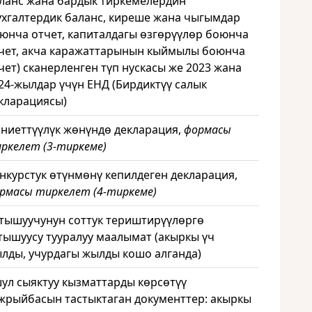
ланс жана бардык тиркемелердин
ухгалтердик баланс, киреше жана чыгымдар
юнча отчет, капиталдагы өзгөрүүлөр боюнча
чет, акча каражаттарынын кыймылы боюнча
чет) сканерленген түп нускасы же 2023 жана
24-жылдар үчүн ЕНД (Бирдиктүү салык
кларациясы)
 ниеттүүлүк жөнүндө декларация,
формасы
ркелет (3-тиркеме)
нкурстук өтүнмөнү кепилдеген декларация,
рмасы тиркелет (4-тиркеме)
тышуучунун соттук териштирүүлөргө
тышуусу тууралуу маалымат (акыркы үч
лды, учурдагы жылды кошо алганда)
ул сыяктуу кызматтарды көрсөтүү
жрыйбасын тастыктаган документтер: акыркы