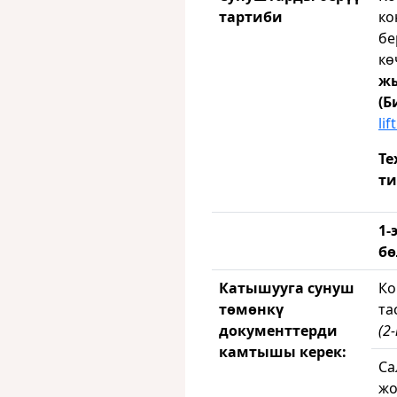
тартиби
ко
бе
кө
жы
(Б
li
Те
ти
1-
бө
Катышууга сунуш
Ко
төмөнкү
та
документтерди
(2
камтышы керек:
Са
жо