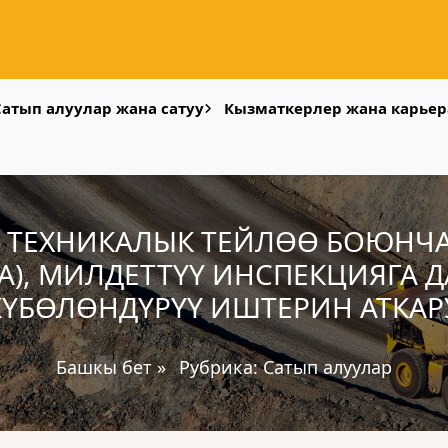
Сатып алуулар жана сатуу
Кызматкерлер жана карьер
 ТЕХНИКАЛЫК ТЕЙЛӨӨ БОЮНЧ
НА), МИЛДЕТТҮҮ ИНСПЕКЦИЯГА 
ҮБӨЛӨНДҮРҮҮ ИШТЕРИН АТКА
Башкы бет
»
Рубрика:
Сатып алуулар