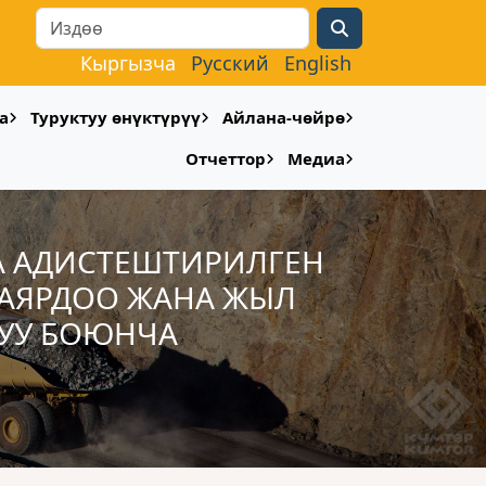
Search
Кыргызча
Русский
English
а
Туруктуу өнүктүрүү
Айлана-чөйрө
Отчеттор
Медиа
А АДИСТЕШТИРИЛГЕН
ДАЯРДОО ЖАНА ЖЫЛ
РУУ БОЮНЧА