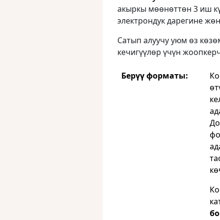
акыркы мөөнөттөн 3 иш к
электрондук дарегине жөн
Сатып алуучу уюм өз көз
кечигүүлөр үчүн жоопкерч
Берүү форматы:
Ко
өт
ке
ад
До
фо
ад
та
кө
Ко
ка
бо