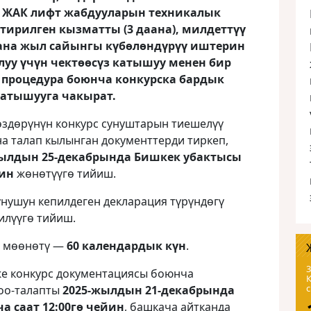
 ЖАК лифт жабдууларын техникалык
тирилген кызматты (3 даана), милдеттүү
ана жыл сайынгы күбөлөндүрүү иштерин
луу үчүн чектөөсүз катышуу менен бир
 процедура боюнча конкурска бардык
атышууга чакырат.
өздөрүнүн конкурс сунуштарын тиешелүү
а талап кылынган документтерди тиркеп,
жылдын 25-декабрында Бишкек убактысы
йин
жөнөтүүгө тийиш.
унушун кепилдеген декларация түрүндөгү
илүүгө тийиш.
т мөөнөтү —
60 календардык күн
.
3
е конкурс документациясы боюнча
роо-талапты
2025-жылдын 21-декабрында
 саат 12:00гө чейин
, башкача айтканда