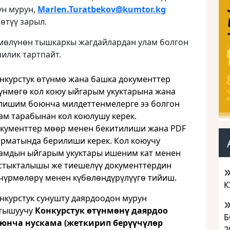
үн мурун,
Marlen.Turatbekov@kumtor.kg
өтүү зарыл.
өмөлүнөн тышкаркы жагдайлардан улам болгон
илик тартпайт.
нкурстук өтүнмө жана башка документтер
үнмөгө кол коюу ыйгарым укуктарына жана
Ч
а
лишим боюнча милдеттенмелерге ээ болгон
ам тарабынан кол коюлушу керек.
кументтер мөөр менен бекитилиши жана PDF
рматында берилиши керек. Кол коюучу
амдын ыйгарым укуктары ишеним кат менен
стыкталышы же тиешелүү документтердин
чүрмөлөрү менен күбөлөндүрүлүүгө тийиш.
К
нкурстук сунушту даярдоодон мурун
тышуучу
Конкурстук өтүнмөнү даярдоо
Б
юнча нускама (жеткирип берүүчүлөр
2