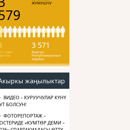
3
ЖУМУШЧУ
579
8
3 571
ет элдик
Кыргыз
дистер
Республикасынын
жараны
Акыркы жаңылыктар
ВИДЕО – КУРУУЧУЛАР КҮНҮ
УТ БОЛСУН!
ФОТОРЕПОРТАЖ –
ОСТЕРИДЕ «КУМТӨР ДЕМИ –
026» СПАРТАКИАДАСЫ ӨТТҮ