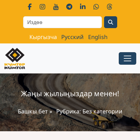
Search
Кыргызча
Русский
English
Жаӊы жылыӊыздар менен!
Башкы бет
»
Рубрика:
Без категории