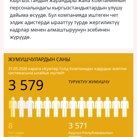
Кыргызстандын жарандары жана Компаниянын
персоналындагы кыргызстандыктардын үлүшү
дайыма өсүүдө. Бул компанияда иштеген чет
элдик адистерди ырааттуу түрдө жергиликтүү
кадрлар менен алмаштыруунун эсебинен
жүрүүдө.
ЖУМУШЧУЛАРДЫН САНЫ
31.05.2026 карата «Кумтɵр Голд Компаниде» кадрдык эсептик
системасына ылайык иштейт
3 579
ТУРУКТУУ ЖУМУШЧУ
8
3 571
Чет элдик
Кыргыз Республикасынын
адистер
жараны