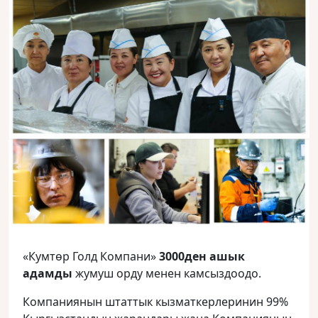
«Кумтөр Голд Компани»
3000ден ашык
адамды
жумуш орду менен камсыздоодо.
Компаниянын штаттык кызматкерлеринин 99%