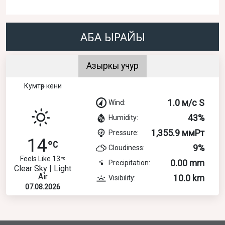
АБА ЫРАЙЫ
Азыркы учур
Кумтөр кени
1.0 м/с S
Wind:
43%
Humidity:
1,355.9 ммРт
Pressure:
14
9%
Cloudiness:
Feels Like 13
0.00 mm
Precipitation:
Clear Sky | Light
Air
10.0 km
Visibility:
07.08.2026