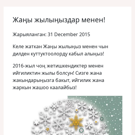
Жаӊы жылыӊыздар менен!
Жарыяланган: 31 December 2015
Келе жаткан Жаӊы жылыӊыз менен чын
дилден куттуктоолорду кабыл алыӊыз!
2016-жыл чоң жетишкендиктер менен
ийгиликтин жылы болсун! Сизге жана
жакындарыңызга бакыт, ийгилик жана
жаркын жашоо каалайбыз!