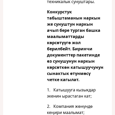
техникалык сунуштары.
Конкурстук
табыштаманын наркын
же сунуштун наркын
ачып бере турган башка
маалыматтарды
көрсөтүүгө жол
берилбейт. Биринчи
документтер пакетинде
өз сунушунун наркын
көрсөткөн катышуучунун
сынактык өтүнмөсү
четке кагылат.
1. Катышууга кызыкдар
экенин ырастаган кат;
2. Компания жөнүндө
кеңири маалымат;