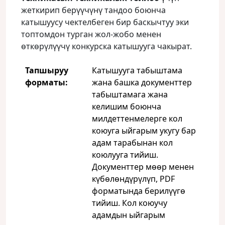
жеткирип берүүчүнү тандоо боюнча
катышуусу чектелбеген бир баскычтуу эки
топтомдон турган жол-жобо менен
өткөрүлүүчү конкурска катышууга чакырат.
Тапшыруу
Катышууга табыштама
форматы:
жана башка документтер
табыштамага жана
келишим боюнча
милдеттенмелерге кол
коюуга ыйгарым укугу бар
адам тарабынан кол
коюлууга тийиш.
Документтер мөөр менен
күбөлөндүрүлүп, PDF
форматында берилүүгө
тийиш. Кол коюучу
адамдын ыйгарым