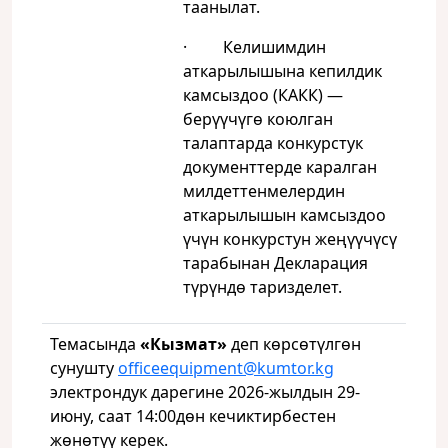
таанылат.
· Келишимдин
аткарылышына кепилдик
камсыздоо (КАКК) —
берүүчүгө коюлган
талаптарда конкурстук
документтерде каралган
милдеттенмелердин
аткарылышын камсыздоо
үчүн конкурстун жеңүүчүсү
тарабынан Декларация
түрүндө таризделет.
Темасында
«Кызмат»
деп көрсөтүлгөн
сунушту
officeequipment@kumtor.kg
электрондук дарегине 2026-жылдын 29-
июну, саат 14:00дөн кечиктирбестен
жөнөтүү керек.