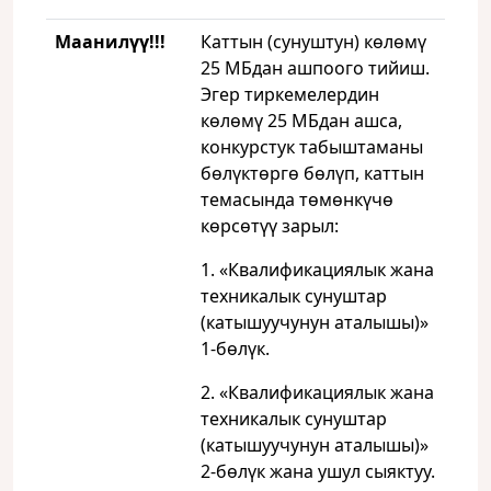
Маанилүү!!!
Каттын (сунуштун) көлөмү
25 МБдан ашпоого тийиш.
Эгер тиркемелердин
көлөмү 25 МБдан ашса,
конкурстук табыштаманы
бөлүктөргө бөлүп, каттын
темасында төмөнкүчө
көрсөтүү зарыл:
1. «Квалификациялык жана
техникалык сунуштар
(катышуучунун аталышы)»
1-бөлүк.
2. «Квалификациялык жана
техникалык сунуштар
(катышуучунун аталышы)»
2-бөлүк жана ушул сыяктуу.