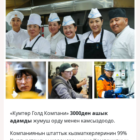
«Кумтөр Голд Компани»
3000ден ашык
адамды
жумуш орду менен камсыздоодо.
Компаниянын штаттык кызматкерлеринин 99%