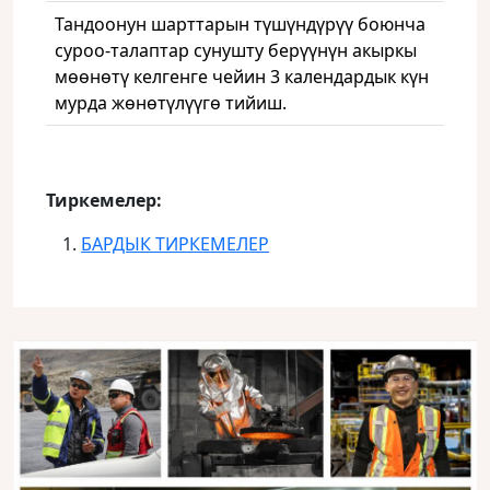
Тандоонун шарттарын түшүндүрүү боюнча
суроо-талаптар сунушту берүүнүн акыркы
мөөнөтү келгенге чейин 3 календардык күн
мурда жөнөтүлүүгө тийиш.
Тиркемелер:
БАРДЫК ТИРКЕМЕЛЕР