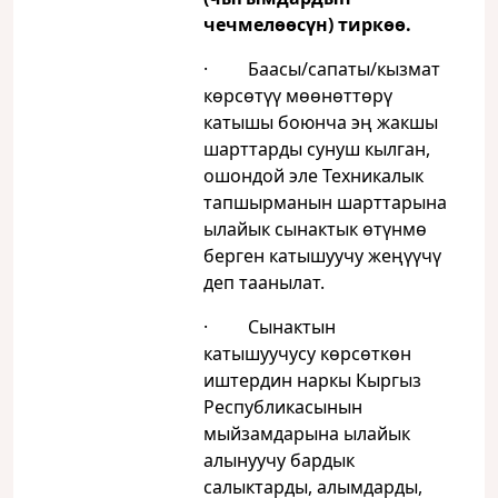
чечмелөөсүн) тиркөө.
· Баасы/сапаты/кызмат
көрсөтүү мөөнөттөрү
катышы боюнча эң жакшы
шарттарды сунуш кылган,
ошондой эле Техникалык
тапшырманын шарттарына
ылайык сынактык өтүнмө
берген катышуучу жеңүүчү
деп таанылат.
· Сынактын
катышуучусу көрсөткөн
иштердин наркы Кыргыз
Республикасынын
мыйзамдарына ылайык
алынуучу бардык
салыктарды, алымдарды,