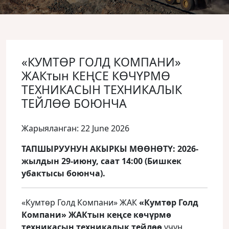
«КУМТӨР ГОЛД КОМПАНИ»
ЖАКтын КЕҢСЕ КӨЧҮРМӨ
ТЕХНИКАСЫН ТЕХНИКАЛЫК
ТЕЙЛӨӨ БОЮНЧА
Жарыяланган: 22 June 2026
ТАПШЫРУУНУН АКЫРКЫ МӨӨНӨТҮ: 2026-
жылдын 29-июну, саат 14:00 (Бишкек
убактысы боюнча).
«Кумтөр Голд Компани» ЖАК
«Кумтөр Голд
Компани» ЖАКтын кеңсе көчүрмө
техникасын техникалык тейлөө
үчүн