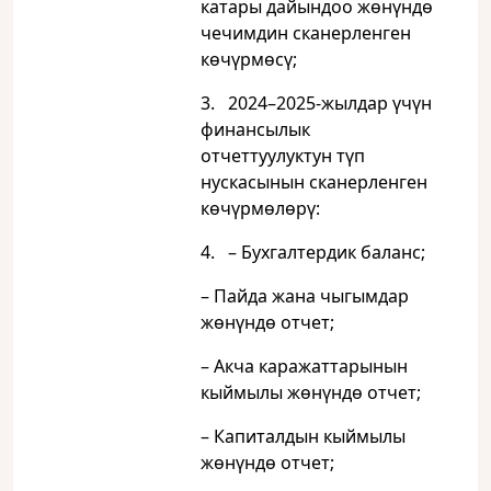
катары дайындоо жөнүндө
чечимдин сканерленген
көчүрмөсү;
3. 2024–2025-жылдар үчүн
финансылык
отчеттуулуктун түп
нускасынын сканерленген
көчүрмөлөрү:
4. – Бухгалтердик баланс;
– Пайда жана чыгымдар
жөнүндө отчет;
– Акча каражаттарынын
кыймылы жөнүндө отчет;
– Капиталдын кыймылы
жөнүндө отчет;