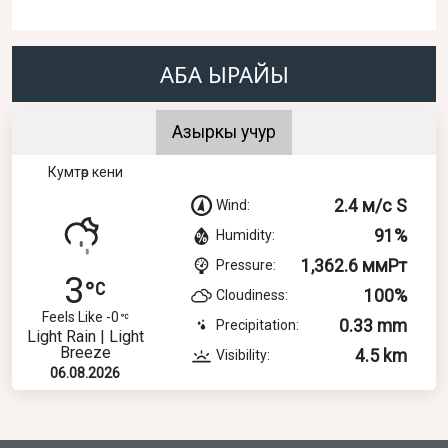
АБА ЫРАЙЫ
Азыркы учур
Кумтөр кени
2.4 м/с S
Wind:
91%
Humidity:
1,362.6 ммРт
Pressure:
3
100%
Cloudiness:
Feels Like -0
0.33 mm
Precipitation:
Light Rain | Light
Breeze
4.5 km
Visibility:
06.08.2026