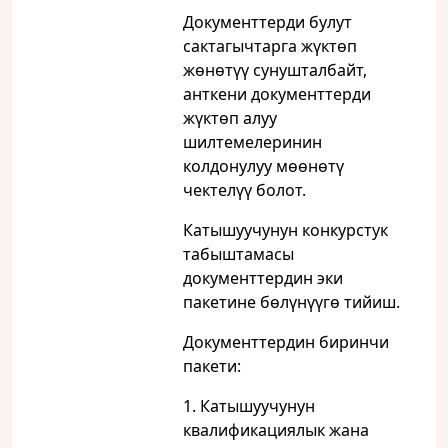
Документтерди булут
сактагычтарга жүктөп
жөнөтүү сунушталбайт,
анткени документтерди
жүктөп алуу
шилтемелеринин
колдонулуу мөөнөтү
чектелүү болот.
Катышуучунун конкурстук
табыштамасы
документтердин эки
пакетине бөлүнүүгө тийиш.
Документтердин биринчи
пакети:
1. Катышуучунун
квалификациялык жана