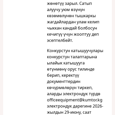
жөнөтүү зарыл. Сатып
алуучу уюм өзүнүн
көзөмөлүнөн тышкаркы
жагдайлардан улам келип
чыккан кандай болбосун
кечигүү үчүн жооптуу деп
эсептелбейт.
Конкурстун катышуучулары
конкурстун талаптарына
ылайык катышууга
өтүнмөнү орус тилинде
берип, керектүү
документтердин
көчүрмөлөрүн тиркеп,
аларды электрондук түрдө
officeequipment@kumtor.kg
электрондук дарегине 2026-
жылдын 29-июну, саат