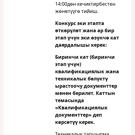
14:00дөн кечиктирбестен
жөнөтүүгө тийиш.
Конкурс эки этапта
өткөрүлөт жана ар бир
этап үчүн эки өзүнчө кат
даярдалышы керек:
Биринчи кат (биринчи
этап үчүн)
квалификациялык жана
техникалык бөлүктү
ырастоочу документтер
менен берилет. Каттын
темасында
«Квалификациялык
документтер» деп
көрсөтүү керек.
Техникалык тапшырма