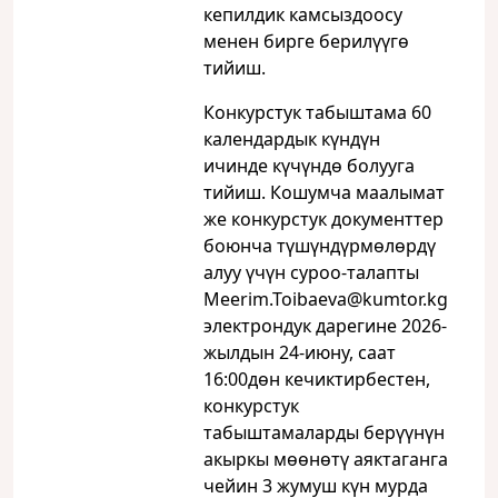
кепилдик камсыздоосу
менен бирге берилүүгө
тийиш.
Конкурстук табыштама 60
календардык күндүн
ичинде күчүндө болууга
тийиш. Кошумча маалымат
же конкурстук документтер
боюнча түшүндүрмөлөрдү
алуу үчүн суроо-талапты
Meerim.Toibaeva@kumtor.kg
электрондук дарегине 2026-
жылдын 24-июну, саат
16:00дөн кечиктирбестен,
конкурстук
табыштамаларды берүүнүн
акыркы мөөнөтү аяктаганга
чейин 3 жумуш күн мурда