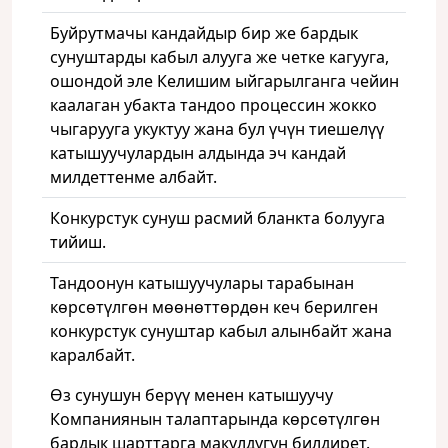
Буйрутмачы кандайдыр бир же бардык
сунуштарды кабыл алууга же четке кагууга,
ошондой эле Келишим ыйгарылганга чейин
каалаган убакта тандоо процессин жокко
чыгарууга укуктуу жана бул үчүн тиешелүү
катышуучулардын алдында эч кандай
милдеттенме албайт.
Конкурстук сунуш расмий бланкта болууга
тийиш.
Тандоонун катышуучулары тарабынан
көрсөтүлгөн мөөнөттөрдөн кеч берилген
конкурстук сунуштар кабыл алынбайт жана
каралбайт.
Өз сунушун берүү менен катышуучу
Компаниянын талаптарында көрсөтүлгөн
бардык шарттарга макулдугун билдирет.