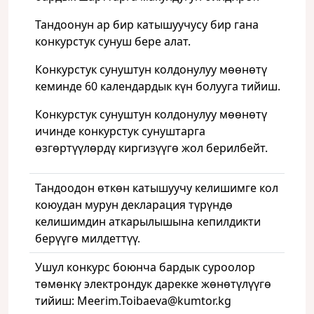
Тандоонун ар бир катышуучусу бир гана
конкурстук сунуш бере алат.
Конкурстук сунуштун колдонулуу мөөнөтү
кеминде 60 календардык күн болууга тийиш.
Конкурстук сунуштун колдонулуу мөөнөтү
ичинде конкурстук сунуштарга
өзгөртүүлөрдү киргизүүгө жол берилбейт.
Тандоодон өткөн катышуучу келишимге кол
коюудан мурун декларация түрүндө
келишимдин аткарылышына кепилдикти
берүүгө милдеттүү.
Ушул конкурс боюнча бардык суроолор
төмөнкү электрондук дарекке жөнөтүлүүгө
тийиш: Meerim.Toibaeva@kumtor.kg