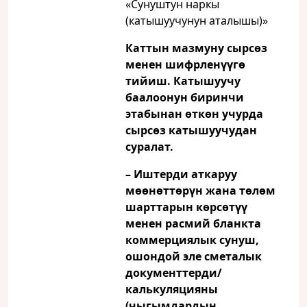
«Сунуштун наркы
(катышуучунун аталышы)»
Каттын мазмуну сырсөз
менен шифрленүүгө
тийиш. Катышуучу
баалоонун биринчи
этабынан өткөн учурда
сырсөз катышуучудан
суралат.
– Иштерди аткаруу
мөөнөттөрүн жана төлөм
шарттарын көрсөтүү
менен расмий бланкта
коммерциялык сунуш,
ошондой эле сметалык
документтерди/
калькуляцияны
(чыгымдардын