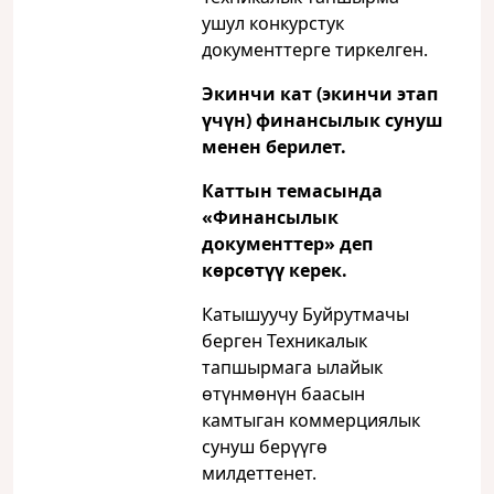
ушул конкурстук
документтерге тиркелген.
Экинчи кат (экинчи этап
үчүн) финансылык сунуш
менен берилет.
Каттын темасында
«Финансылык
документтер» деп
көрсөтүү керек.
Катышуучу Буйрутмачы
берген Техникалык
тапшырмага ылайык
өтүнмөнүн баасын
камтыган коммерциялык
сунуш берүүгө
милдеттенет.