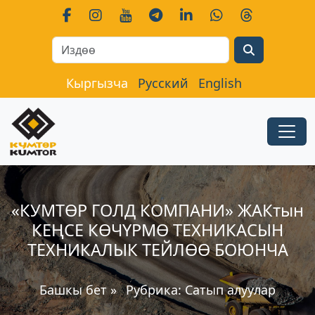
Search
Кыргызча
Русский
English
«КУМТӨР ГОЛД КОМПАНИ» ЖАКтын
КЕҢСЕ КӨЧҮРМӨ ТЕХНИКАСЫН
ТЕХНИКАЛЫК ТЕЙЛӨӨ БОЮНЧА
Башкы бет
»
Рубрика:
Сатып алуулар