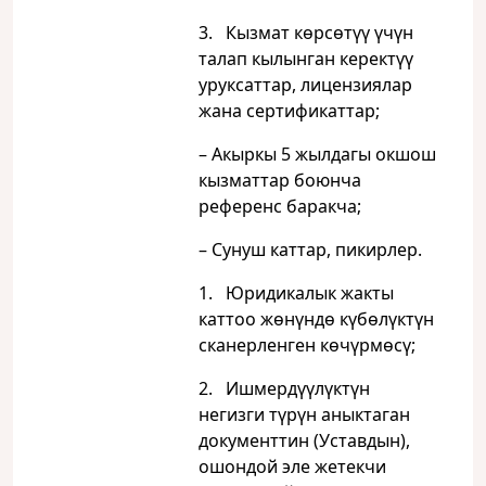
3. Кызмат көрсөтүү үчүн
талап кылынган керектүү
уруксаттар, лицензиялар
жана сертификаттар;
– Акыркы 5 жылдагы окшош
кызматтар боюнча
референс баракча;
– Сунуш каттар, пикирлер.
1. Юридикалык жакты
каттоо жөнүндө күбөлүктүн
сканерленген көчүрмөсү;
2. Ишмердүүлүктүн
негизги түрүн аныктаган
документтин (Уставдын),
ошондой эле жетекчи