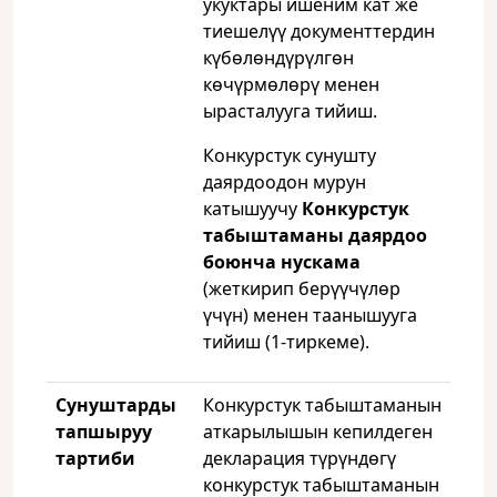
укуктары ишеним кат же
тиешелүү документтердин
күбөлөндүрүлгөн
көчүрмөлөрү менен
ырасталууга тийиш.
Конкурстук сунушту
даярдоодон мурун
катышуучу
Конкурстук
табыштаманы даярдоо
боюнча нускама
(жеткирип берүүчүлөр
үчүн) менен таанышууга
тийиш (1-тиркеме).
Сунуштарды
Конкурстук табыштаманын
тапшыруу
аткарылышын кепилдеген
тартиби
декларация түрүндөгү
конкурстук табыштаманын