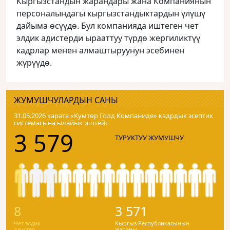
Кыргызстандын жарандары жана Компаниянын
персоналындагы кыргызстандыктардын үлүшү
дайыма өсүүдө. Бул компанияда иштеген чет
элдик адистерди ырааттуу түрдө жергиликтүү
кадрлар менен алмаштыруунун эсебинен
жүрүүдө.
ЖУМУШЧУЛАРДЫН САНЫ
31.05.2026 карата «Кумтɵр Голд Компаниде» кадрдык эсептик
системасына ылайык иштейт
3 579
ТУРУКТУУ ЖУМУШЧУ
8
3 571
Чет элдик
Кыргыз Республикасынын
адистер
жараны