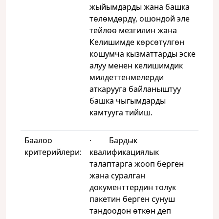
жыйымдарды жана башка
төлөмдөрдү, ошондой эле
тейлөө мезгилин жана
Келишимде көрсөтүлгөн
кошумча кызматтарды эске
алуу менен келишимдик
милдеттенмелерди
аткарууга байланыштуу
башка чыгымдарды
камтууга тийиш.
Баалоо
· Бардык
критерийлери:
квалификациялык
талаптарга жооп берген
жана суралган
документтердин толук
пакетин берген сунуш
тандоодон өткөн деп