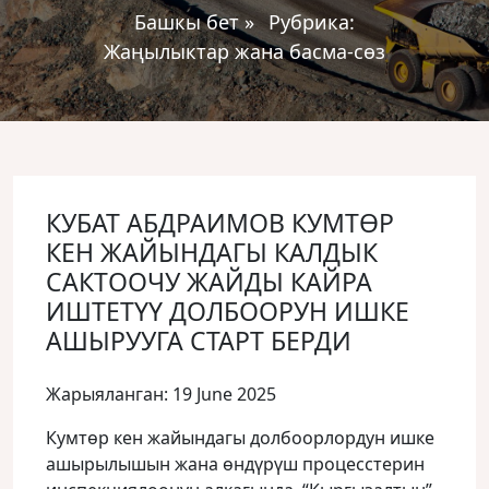
Башкы бет
»
Рубрика:
Жаңылыктар жана басма-сөз
КУБАТ АБДРАИМОВ КУМТӨР
КЕН ЖАЙЫНДАГЫ КАЛДЫК
САКТООЧУ ЖАЙДЫ КАЙРА
ИШТЕТҮҮ ДОЛБООРУН ИШКЕ
АШЫРУУГА СТАРТ БЕРДИ
Жарыяланган: 19 June 2025
Кумтөр кен жайындагы долбоорлордун ишке
ашырылышын жана өндүрүш процесстерин