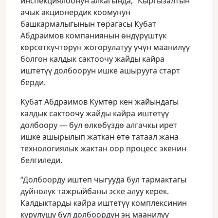
инспекциялоонун алкагында, “Кыргызалтын”
ачык акционердик коомунун
башкармалыгынын төрагасы Кубат
Абдраимов компаниянын өндүрүштүк
көрсөткүчтөрүн жогорулатуу үчүн маанилүү
болгон калдык сактоочу жайды кайра
иштетүү долбоорун ишке ашырууга старт
берди.
Кубат Абдраимов Кумтөр кен жайындагы
калдык сактоочу жайды кайра иштетүү
долбоору — бул өлкөбүздө алгачкы ирет
ишке ашырылып жаткан өтө татаал жана
технологиялык жактан оор процесс экенин
белгиледи.
“Долбоорду иштеп чыгууда бул тармактагы
дүйнөлүк тажрыйбаны эске алуу керек.
Калдыктарды кайра иштетүү комплексинин
курулушу бул долбоордун эң маанилүү