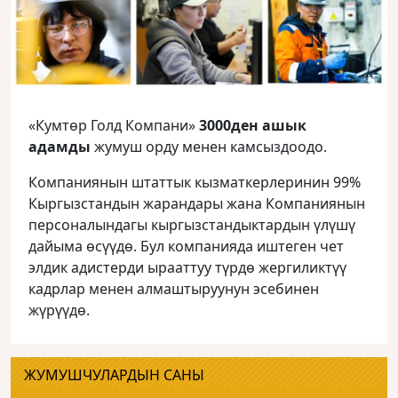
«Кумтөр Голд Компани»
3000ден ашык
адамды
жумуш орду менен камсыздоодо.
Компаниянын штаттык кызматкерлеринин 99%
Кыргызстандын жарандары жана Компаниянын
персоналындагы кыргызстандыктардын үлүшү
дайыма өсүүдө. Бул компанияда иштеген чет
элдик адистерди ырааттуу түрдө жергиликтүү
кадрлар менен алмаштыруунун эсебинен
жүрүүдө.
ЖУМУШЧУЛАРДЫН САНЫ