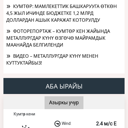
КУМТӨР: МАМЛЕКЕТТИК БАШКАРУУГА ӨТКӨН
4,5 ЖЫЛ ИЧИНДЕ БЮДЖЕТКЕ 1,2 МЛРД
ДОЛЛАРДАН АШЫК КАРАЖАТ КОТОРУЛДУ
ФОТОРЕПОРТАЖ – КУМТӨР КЕН ЖАЙЫНДА
МЕТАЛЛУРГДАР КҮНҮ ӨЗГӨЧӨ МАЙРАМДЫК
МААНАЙДА БЕЛГИЛЕНДИ
ВИДЕО – МЕТАЛЛУРГДАР КҮНҮ МЕНЕН
КУТТУКТАЙБЫЗ!
АБА ЫРАЙЫ
Азыркы учур
Кумтөр кени
2.4 м/с E
Wind: