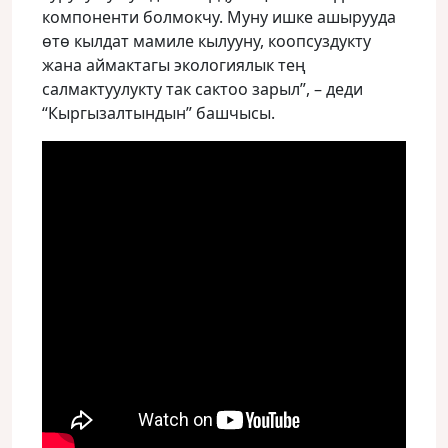
компоненти болмокчу. Муну ишке ашырууда
өтө кылдат мамиле кылууну, коопсуздукту
жана аймактагы экологиялык тең
салмактуулукту так сактоо зарыл”, – деди
“Кыргызалтындын” башчысы.