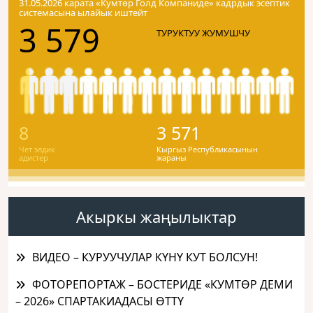
31.05.2026 карата «Кумтɵр Голд Компаниде» кадрдык эсептик
системасына ылайык иштейт
3 579
ТУРУКТУУ ЖУМУШЧУ
8
3 571
Чет элдик
Кыргыз Республикасынын
адистер
жараны
Акыркы жаңылыктар
ВИДЕО – КУРУУЧУЛАР КҮНҮ КУТ БОЛСУН!
ФОТОРЕПОРТАЖ – БОСТЕРИДЕ «КУМТӨР ДЕМИ
– 2026» СПАРТАКИАДАСЫ ӨТТҮ