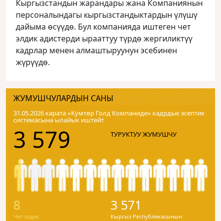
Кыргызстандын жарандары жана Компаниянын
персоналындагы кыргызстандыктардын үлүшү
дайыма өсүүдө. Бул компанияда иштеген чет
элдик адистерди ырааттуу түрдө жергиликтүү
кадрлар менен алмаштыруунун эсебинен
жүрүүдө.
ЖУМУШЧУЛАРДЫН САНЫ
31.05.2026 карата «Кумтɵр Голд Компаниде» кадрдык эсептик
системасына ылайык иштейт
3 579
ТУРУКТУУ ЖУМУШЧУ
8
3 571
Чет элдик
Кыргыз Республикасынын