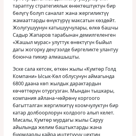
тараптуу стратегиялык өнөктөштүктүн бир
бөлүгү болуп саналат жана жергиликтүү
жамааттарды өнүктүрүү максатын көздөйт.
Жолугушуунун катышуучулары, өлкө башчы
Садыр Жапаров тарабынан демилгеленген
«Жашыл мурас» улуттук өнөктүгүн быйыл
дагы жогорку деңгээлде биргеликте улантуу
боюнча пикир алмашышты.
Эске сала кетсек, өткөн жылы «Кумтөр Голд
Компани» Ысык-Көл облусунун аймагында
6800 даана көп жылдык дарактардын
көчөттөрүн отургузган. Мындан тышкары,
компания айлана-чөйрөнү коргоого
багытталган жергилкитүү коомчулуктун бир
катар долбоорлорун колдоого алып келет.
Мисалы, Кумтөр мурдагы жылы Саруу
айылында желим баштыктарды жана
буюмдарды кайра иштетүүчү цехтин