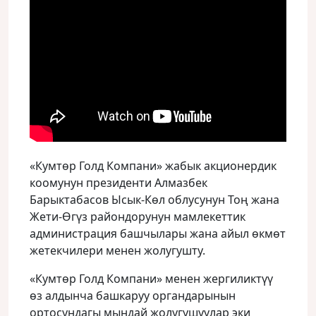
«Кумтөр Голд Компани» жабык акционердик
коомунун президенти Алмазбек
Барыктабасов Ысык-Көл облусунун Тоң жана
Жети-Өгүз райондорунун мамлекеттик
администрация башчылары жана айыл өкмөт
жетекчилери менен жолугушту.
«Кумтөр Голд Компани» менен жергиликтүү
өз алдынча башкаруу органдарынын
ортосундагы мындай жолугушуулар эки