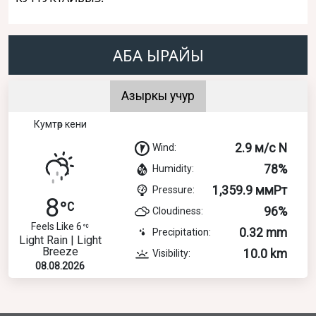
АБА ЫРАЙЫ
Азыркы учур
Кумтөр кени
2.9 м/с N
Wind:
78%
Humidity:
1,359.9 ммРт
Pressure:
8
96%
Cloudiness:
Feels Like 6
0.32 mm
Precipitation:
Light Rain | Light
Breeze
10.0 km
Visibility:
08.08.2026