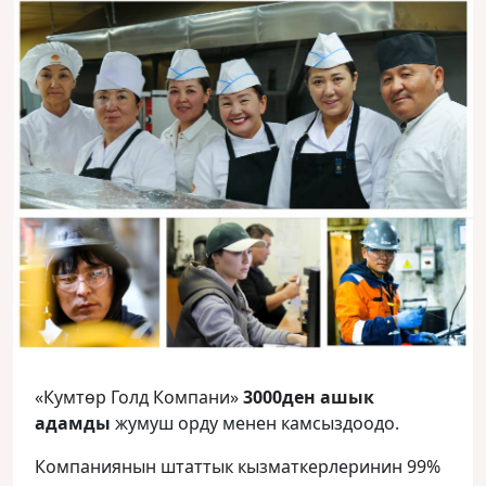
«Кумтөр Голд Компани»
3000ден ашык
адамды
жумуш орду менен камсыздоодо.
Компаниянын штаттык кызматкерлеринин 99%