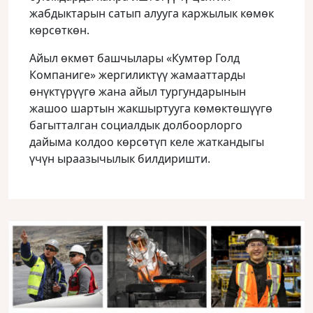
жабдыктарын сатып алууга каржылык көмөк
көрсөткөн.
Айыл өкмөт башчылары «Кумтөр Голд
Компаниге» жергиликтүү жамааттарды
өнүктүрүүгө жана айыл тургундарынын
жашоо шартын жакшыртууга көмөктөшүүгө
багытталган социалдык долбоорлорго
дайыма колдоо көрсөтүп келе жаткандыгы
үчүн ыраазычылык билдиришти.