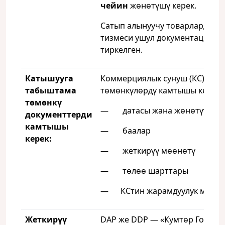
чейин
жөнөтүшү керек.
Сатып алынуучу товарлардын
тизмеси ушул документацияга
тиркелген.
Катышууга
Коммерциялык сунуш (КС)
табыштама
төмөнкүлөрдү камтышы керек:
төмөнкү
— датасы жана жөнөтүү ном
документтерди
камтышы
— баалар
керек:
— жеткирүү мөөнөтү
— төлөө шарттары
— КСтин жарамдуулук мөөнө
Жеткирүү
DAP же DDP — «Кумтөр Голд