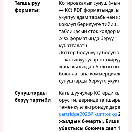
Тапшыруу
Котировкалык сунуш (мындан 
формат
ы:
— КС)
PDF
форматында, ыйгар
укуктуу адам тарабынан кол
коюлуп берилүүгө тийиш. (баа
таблицасын сток коддор менен
.xlsx форматында берүү
кубатталат!)
Лоттор бөлүнүүчү болуп эсепт
— катышуучулар жеткирүүгө д
жана кызыкдар болгон позици
боюнча гана коммерциялык
сунуштарды берүүгө укуктуу.
Сунуштарды
Катышуучулар КСтерди кыргыз
берүү тартиби
орус тилдеринде тапшырып
төмөнкү электрондук дарекке:
cartridge2026@kumtor.kg
2026-
жылдын 6-марты, Бишкек
убактысы боюнча саат 17:00