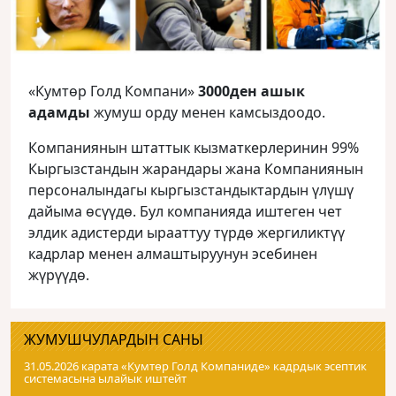
«Кумтөр Голд Компани»
3000ден ашык
адамды
жумуш орду менен камсыздоодо.
Компаниянын штаттык кызматкерлеринин 99%
Кыргызстандын жарандары жана Компаниянын
персоналындагы кыргызстандыктардын үлүшү
дайыма өсүүдө. Бул компанияда иштеген чет
элдик адистерди ырааттуу түрдө жергиликтүү
кадрлар менен алмаштыруунун эсебинен
жүрүүдө.
ЖУМУШЧУЛАРДЫН САНЫ
31.05.2026 карата «Кумтɵр Голд Компаниде» кадрдык эсептик
системасына ылайык иштейт