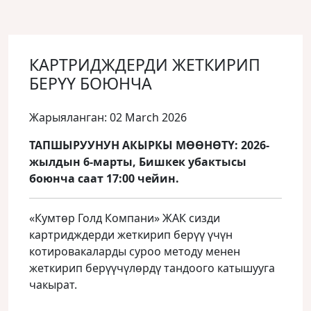
КАРТРИДЖДЕРДИ ЖЕТКИРИП
БЕРҮҮ БОЮНЧА
Жарыяланган: 02 March 2026
ТАПШЫРУУНУН АКЫРКЫ МӨӨНӨТҮ: 2026-
жылдын 6-марты, Бишкек убактысы
боюнча саат 17:00 чейин.
«Кумтөр Голд Компани» ЖАК сизди
картридждерди жеткирип берүү үчүн
котировакаларды суроо методу менен
жеткирип берүүчүлөрдү тандоого катышууга
чакырат.