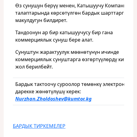
Өз сунушун берүү менен, Катышуучу Компанияны
талаптарында көрсөтүлгөн бардык шарттарга
макулдугун билдирет.
Тандоонун ар бир катышуучусу бир гана
коммерциялык сунуш бере алат.
Сунуштун жарактуулук мөөнөтүнүн ичинде
коммерциялык сунуштарга өзгөртүүлөрдү киргизү
жол берилбейт.
Бардык тактоочу суроолор төмөнкү электрондук
дарекке жөнөтүлүшү керек:
Nurzhan
.Zholdoshev
@kumtor
.kg
БАРДЫК ТИРКЕМЕЛЕР