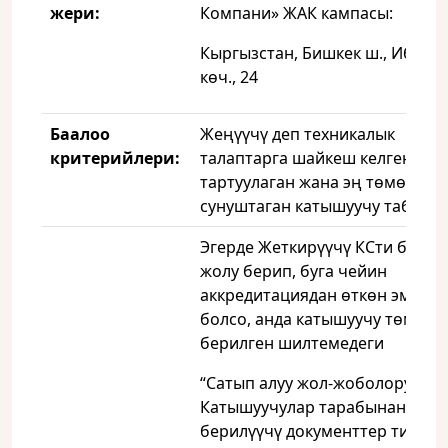
жери
:
Компани» ЖАК кампасы:
Кыргызстан, Бишкек ш., Ибраи
көч., 24
Баалоо
Жеңүүчү деп техникалык
критерийлери:
талаптарга шайкеш келген КСт
тартуулаган жана эң төмөн ба
сунуштаган катышуучу табылат
Эгерде Жеткирүүчү КСти бири
жолу берип, буга чейин
аккредитациядан өткөн эмес
болсо, анда катышуучу төмөнд
берилген шилтемедеги
“Сатып алуу жол-жоболоруна
Катышуучулар тарабынан
берилүүчү документтер тизмес