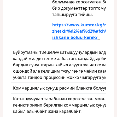
бөлүмүндө көрсөтүлгөн белгил
бир документтер топтомун
тапшырууга тийиш.
https://www.kumtor.kg/ru/kan
zhetkir%d2%af%d2%afch%d2%
ishkana-boluu-kerek/
Буйрутмачы тиешелүү катышуучулардын алдында
кандай милдеттенме албастан, кандайдыр бир же
бардык сунуштарды кабыл алууга же четке кагууга
ошондой эле келишим түзүлгөнгө чейин каалаган
убакта тандоо процессин жокко чыгарууга укуктуу
Коммерциялык сунуш расмий бланкта болууга ти
Катышуучулар тарабынан көрсөтүлгөн мөөнөттө
кечиктирилип берилген коммерциялык сунуштар
кабыл алынбайт жана каралбайт.