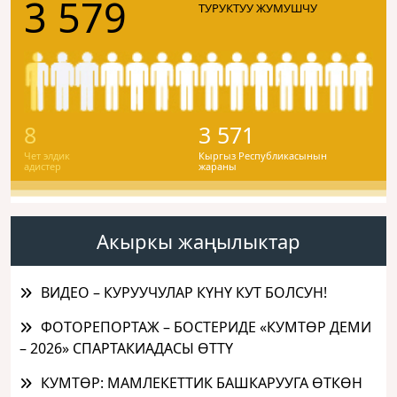
3 579
ТУРУКТУУ ЖУМУШЧУ
8
3 571
Чет элдик
Кыргыз Республикасынын
адистер
жараны
Акыркы жаңылыктар
ВИДЕО – КУРУУЧУЛАР КҮНҮ КУТ БОЛСУН!
ФОТОРЕПОРТАЖ – БОСТЕРИДЕ «КУМТӨР ДЕМИ
– 2026» СПАРТАКИАДАСЫ ӨТТҮ
КУМТӨР: МАМЛЕКЕТТИК БАШКАРУУГА ӨТКӨН