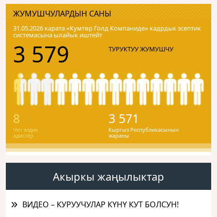
ЖУМУШЧУЛАРДЫН САНЫ
31.05.2026 карата «Кумтɵр Голд Компаниде» кадрдык эсептик
системасына ылайык иштейт
3 579
ТУРУКТУУ ЖУМУШЧУ
8
3 571
Чет элдик
Кыргыз Республикасынын
адистер
жараны
Акыркы жаңылыктар
ВИДЕО – КУРУУЧУЛАР КҮНҮ КУТ БОЛСУН!