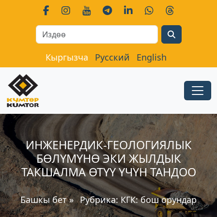
Search
Кыргызча
Русский
English
ИНЖЕНЕРДИК-ГЕОЛОГИЯЛЫК
БӨЛҮМҮНӨ ЭКИ ЖЫЛДЫК
ТАКШАЛМА ӨТҮҮ ҮЧҮН ТАНДОО
Башкы бет
»
Рубрика:
КГК: бош орундар