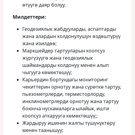
өтүүгө даяр болуу.
Милдеттери
:
Геодезиялык жабдууларды, аспаптарды
жана алардын колдонулушун өздөштүрүү
жана изилдөө;
Маркшейдер тартууларын коопсуз
жүргүзүүгө жана геодезиялык
шаймандарды колдонуу менен алып
чыгууга көмөктөшүү;
Карьердин бортундагы мониторинг
чекиттерин орнотуу жана сүрөткө тартуу,
пьезометрлерди, термисторлорду,
инклинометрлерди орнотуу жана тартуу
боюнча нускамаларга ылайык, ишти
коопсуз аткарууга көмөктөшүү;;
Жардыруу ишинин жалпы түшүнүктөрү
менен таанышуу;