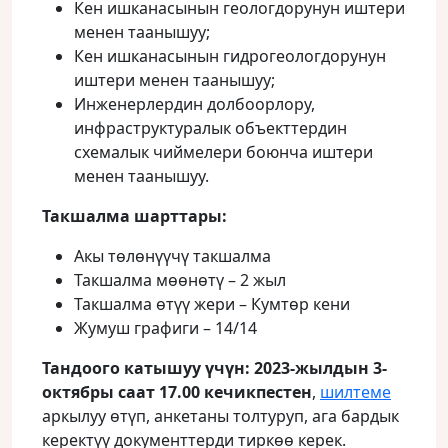
Кен ишканасынын геологдорунун иштери
менен таанышуу;
Кен ишканасынын гидрогеологдорунун
иштери менен таанышуу;
Инженерлердин долбоорлору,
инфраструктуралык объекттердин
схемалык чиймелери боюнча иштери
менен таанышуу.
Такшалма шарттары:
Акы төлөнүүчү такшалма
Такшалма мөөнөтү – 2 жыл
Такшалма өтүү жери – Кумтөр кени
Жумуш графиги – 14/14
Тандоого катышуу үчүн:
2023-жылдын 3-
октябры саат 17.00 кечикпестен
,
шилтеме
аркылуу өтүп, анкетаны толтуруп, ага бардык
керектүү документтерди тиркөө керек.