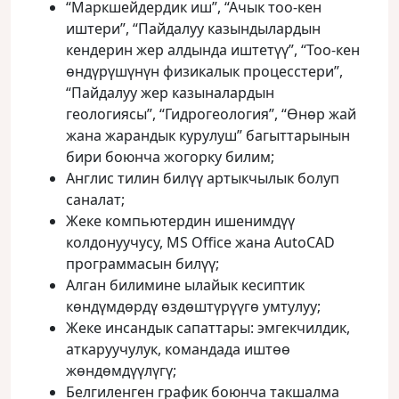
“Маркшейдердик иш”, “Ачык тоо-кен
иштери”, “Пайдалуу казындылардын
кендерин жер алдында иштетүү”, “Тоо-кен
өндүрүшүнүн физикалык процесстери”,
“Пайдалуу жер казыналардын
геологиясы”, “Гидрогеология”, “Өнөр жай
жана жарандык курулуш” багыттарынын
бири боюнча жогорку билим;
Англис тилин билүү артыкчылык болуп
саналат;
Жеке компьютердин ишенимдүү
колдонуучусу, MS Office жана AutoCAD
программасын билүү;
Алган билимине ылайык кесиптик
көндүмдөрдү өздөштүрүүгө умтулуу;
Жеке инсандык сапаттары: эмгекчилдик,
аткаруучулук, командада иштөө
жөндөмдүүлүгү;
Белгиленген график боюнча такшалма