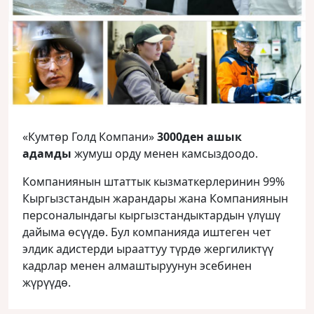
«Кумтөр Голд Компани»
3000ден ашык
адамды
жумуш орду менен камсыздоодо.
Компаниянын штаттык кызматкерлеринин 99%
Кыргызстандын жарандары жана Компаниянын
персоналындагы кыргызстандыктардын үлүшү
дайыма өсүүдө. Бул компанияда иштеген чет
элдик адистерди ырааттуу түрдө жергиликтүү
кадрлар менен алмаштыруунун эсебинен
жүрүүдө.