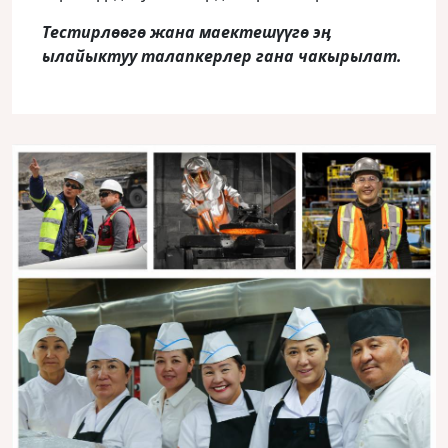
Тестирлөөгө жана маектешүүгө эӊ
ылайыктуу талапкерлер гана чакырылат.