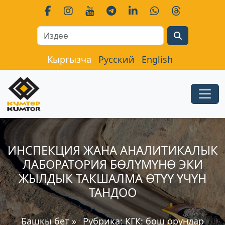
Search
Кыргызча
Русский
English
ИНСПЕКЦИЯ ЖАНА АНАЛИТИКАЛЫК
ЛАБОРАТОРИЯ БӨЛҮМҮНӨ ЭКИ
ЖЫЛДЫК ТАКШАЛМА ӨТҮҮ ҮЧҮН
ТАНДОО
Башкы бет
»
Рубрика:
КГК: бош орундар