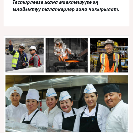
Тестирлөөгө жана маектешүүгө эң
ылайыктуу талапкерлер гана чакырылат.