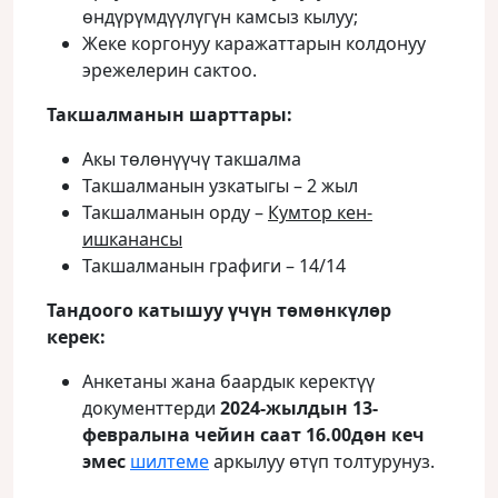
өндүрүмдүүлүгүн камсыз кылуу;
Жеке коргонуу каражаттарын колдонуу
эрежелерин сактоо.
Такшалманын шарттары:
Акы төлөнүүчү такшалма
Такшалманын узкатыгы – 2 жыл
Такшалманын орду –
Кумтор кен-
ишканансы
Такшалманын графиги – 14/14
Тандоого катышуу үчүн төмөнкүлөр
керек:
Анкетаны жана баардык керектүү
документтерди
2024-жылдын 13-
февралына чейин саат 16.00дөн кеч
эмес
шилтеме
аркылуу өтүп толтурунуз.