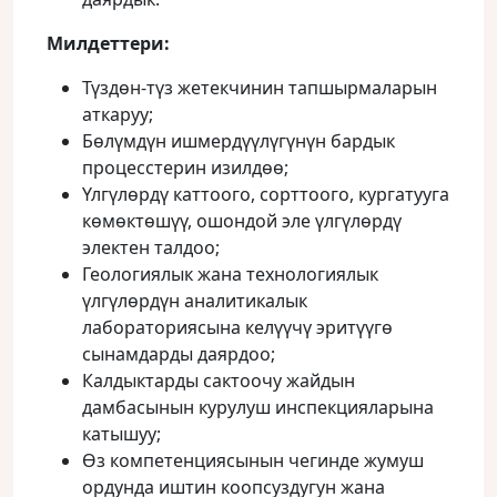
Милдеттери:
Түздөн-түз жетекчинин тапшырмаларын
аткаруу;
Бөлүмдүн ишмердүүлүгүнүн бардык
процесстерин изилдөө;
Үлгүлөрдү каттоого, сорттоого, кургатууга
көмөктөшүү, ошондой эле үлгүлөрдү
электен талдоо;
Геологиялык жана технологиялык
үлгүлөрдүн аналитикалык
лабораториясына келүүчү эритүүгө
сынамдарды даярдоо;
Калдыктарды сактоочу жайдын
дамбасынын курулуш инспекцияларына
катышуу;
Өз компетенциясынын чегинде жумуш
ордунда иштин коопсуздугун жана