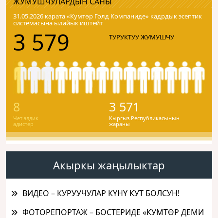
ЖУМУШЧУЛАРДЫН САНЫ
31.05.2026 карата «Кумтɵр Голд Компаниде» кадрдык эсептик
системасына ылайык иштейт
3 579
ТУРУКТУУ ЖУМУШЧУ
8
3 571
Чет элдик
Кыргыз Республикасынын
адистер
жараны
Акыркы жаңылыктар
ВИДЕО – КУРУУЧУЛАР КҮНҮ КУТ БОЛСУН!
ФОТОРЕПОРТАЖ – БОСТЕРИДЕ «КУМТӨР ДЕМИ