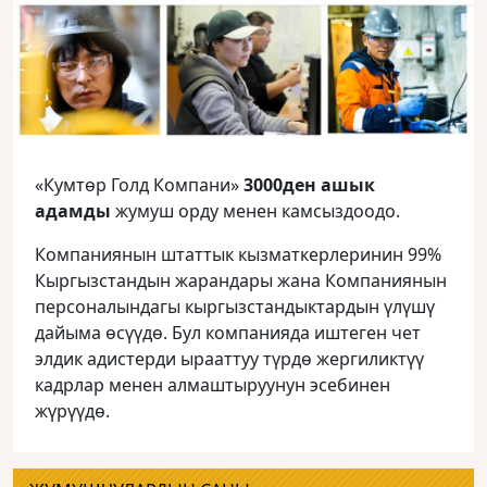
«Кумтөр Голд Компани»
3000ден ашык
адамды
жумуш орду менен камсыздоодо.
Компаниянын штаттык кызматкерлеринин 99%
Кыргызстандын жарандары жана Компаниянын
персоналындагы кыргызстандыктардын үлүшү
дайыма өсүүдө. Бул компанияда иштеген чет
элдик адистерди ырааттуу түрдө жергиликтүү
кадрлар менен алмаштыруунун эсебинен
жүрүүдө.