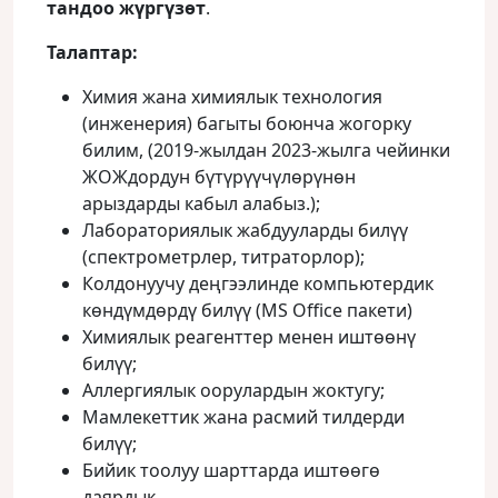
тандоо жүргүзөт
.
Талаптар:
Химия жана химиялык технология
(инженерия) багыты боюнча жогорку
билим, (2019-жылдан 2023-жылга чейинки
ЖОЖдордун бүтүрүүчүлөрүнөн
арыздарды кабыл алабыз.);
Лабораториялык жабдууларды билүү
(спектрометрлер, титраторлор);
Колдонуучу деңгээлинде компьютердик
көндүмдөрдү билүү (MS Office пакети)
Химиялык реагенттер менен иштөөнү
билүү;
Аллергиялык оорулардын жоктугу;
Мамлекеттик жана расмий тилдерди
билүү;
Бийик тоолуу шарттарда иштөөгө
даярдык.