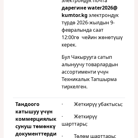
электрондук почта
дарегине
water
2026@
kumtor
.
kg
электрондук
түрдө 2026-жылдын 9-
февралында саат
12:00гө чейин жөнөтүшү
керек.
Бул Чакырууга сатып
алынуучу товарлардын
ассортименти үчүн
Техникалык Тапшырма
тиркелген.
Тандоого
· Жеткирүү убактысы;
катышуу үчүн
· Жеткирүү
коммерциялык
шарттары;
сунуш төмөнкү
документтерди
· Төлөм шарттары;