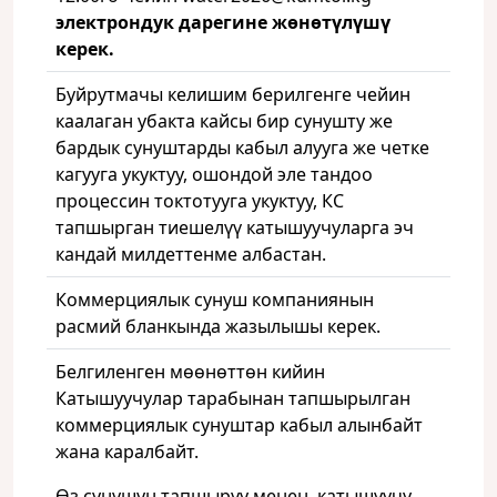
электрондук
дарегине
жөнөтүлүшү
керек.
Буйрутмачы келишим берилгенге чейин
каалаган убакта кайсы бир сунушту же
бардык сунуштарды кабыл алууга же четке
кагууга укуктуу, ошондой эле тандоо
процессин токтотууга укуктуу, КС
тапшырган тиешелүү катышуучуларга эч
кандай милдеттенме албастан.
Коммерциялык сунуш компаниянын
расмий бланкында жазылышы керек.
Белгиленген мөөнөттөн кийин
Катышуучулар тарабынан тапшырылган
коммерциялык сунуштар кабыл алынбайт
жана каралбайт.
Өз сунушун тапшыруу менен, катышуучу