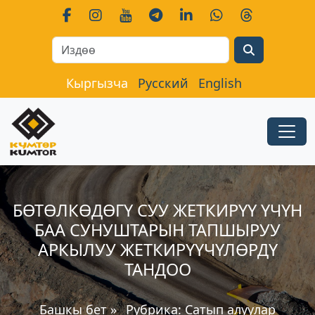
Search
Кыргызча
Русский
English
БӨТӨЛКӨДӨГҮ СУУ ЖЕТКИРҮҮ ҮЧҮН
БАА СУНУШТАРЫН ТАПШЫРУУ
АРКЫЛУУ ЖЕТКИРҮҮЧҮЛӨРДҮ
ТАНДОО
Башкы бет
»
Рубрика:
Сатып алуулар