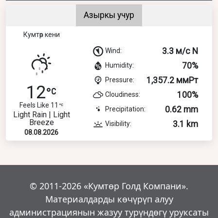
Азыркы учур
Кумтөр кени
3.3 м/с N
Wind:
70%
Humidity:
1,357.2 ммРт
Pressure:
12
100%
Cloudiness:
Feels Like 11
0.62 mm
Precipitation:
Light Rain | Light
Breeze
3.1 km
Visibility:
08.08.2026
© 2011-2026 «Кумтөр Голд Компани».
Материалдарды көчүрүп алуу
администрациянын жазуу турүндөгү уруксаты