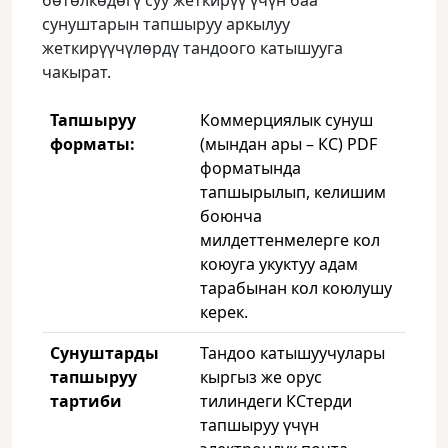
бөтөлкөдөгү суу жеткирүү үчүн баа
сунуштарын тапшыруу аркылуу
жеткирүүчүлөрдү тандоого катышууга
чакырат.
Тапшыруу
Коммерциялык сунуш
форматы:
(мындан ары – КC) PDF
форматында
тапшырылып, келишим
боюнча
милдеттенмелерге кол
коюуга укуктуу адам
тарабынан кол коюлушу
керек.
Сунуштарды
Тандоо катышуучулары
тапшыруу
кыргыз же орус
тартиби
тилиндеги КCтерди
тапшыруу үчүн