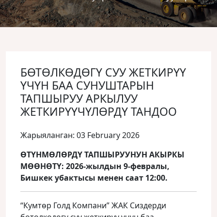
БӨТӨЛКӨДӨГҮ СУУ ЖЕТКИРҮҮ
ҮЧҮН БАА СУНУШТАРЫН
ТАПШЫРУУ АРКЫЛУУ
ЖЕТКИРҮҮЧҮЛӨРДҮ ТАНДОО
Жарыяланган: 03 February 2026
ӨТҮНМӨЛӨРДҮ ТАПШЫРУУНУН АКЫРКЫ
МӨӨНӨТҮ: 2026‑жылдын 9‑февралы,
Бишкек убактысы менен саат 12:00.
“Кумтөр Голд Компани” ЖАК Сиздерди