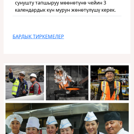
сунушту тапшыруу мөөнөтүнө чейин 3
календардык күн мурун жөнөтүлүшү керек.
БАРДЫК ТИРКЕМЕЛЕР