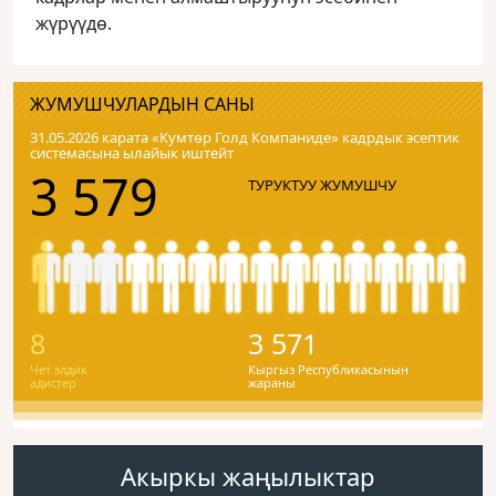
жүрүүдө.
ЖУМУШЧУЛАРДЫН САНЫ
31.05.2026 карата «Кумтɵр Голд Компаниде» кадрдык эсептик
системасына ылайык иштейт
3 579
ТУРУКТУУ ЖУМУШЧУ
8
3 571
Чет элдик
Кыргыз Республикасынын
адистер
жараны
Акыркы жаңылыктар