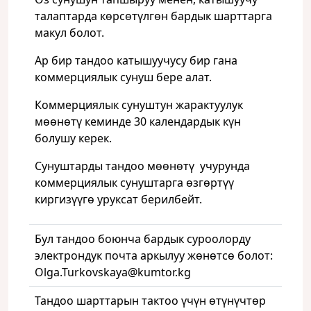
талаптарда көрсөтүлгөн бардык шарттарга
макул болот.
Ар бир тандоо катышуучусу бир гана
коммерциялык сунуш бере алат.
Коммерциялык сунуштун жарактуулук
мөөнөтү кеминде 30 календардык күн
болушу керек.
Сунуштарды тандоо мөөнөтү учурунда
коммерциялык сунуштарга өзгөртүү
киргизүүгө уруксат берилбейт.
Бул тандоо боюнча бардык суроолорду
электрондук почта аркылуу жөнөтсө болот:
Olga.Turkovskaya@kumtor.kg
Тандоо шарттарын тактоо үчүн өтүнүчтөр