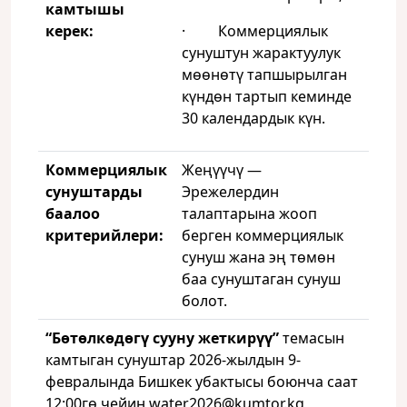
камтышы
керек:
· Коммерциялык
сунуштун жарактуулук
мөөнөтү тапшырылган
күндөн тартып кеминде
30 календардык күн.
Коммерциялык
Жеңүүчү —
сунуштарды
Эрежелердин
баалоо
талаптарына жооп
критерийлери:
берген коммерциялык
сунуш жана эң төмөн
баа сунуштаган сунуш
болот.
“
Бөтөлкөдөгү
сууну
жеткирүү”
темасын
камтыган сунуштар 2026-жылдын 9-
февралында Бишкек убактысы боюнча саат
12:00гө чейин water2026@kumtor.kg