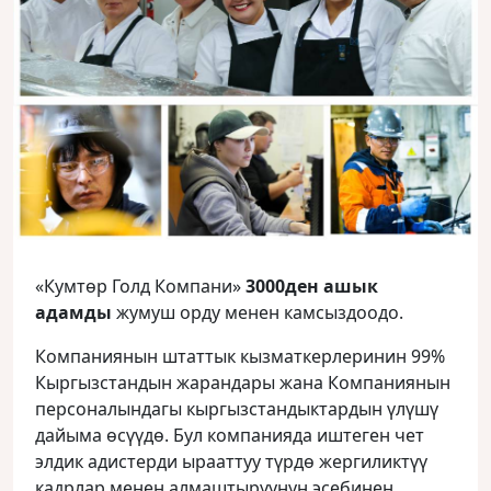
«Кумтөр Голд Компани»
3000ден ашык
адамды
жумуш орду менен камсыздоодо.
Компаниянын штаттык кызматкерлеринин 99%
Кыргызстандын жарандары жана Компаниянын
персоналындагы кыргызстандыктардын үлүшү
дайыма өсүүдө. Бул компанияда иштеген чет
элдик адистерди ырааттуу түрдө жергиликтүү
кадрлар менен алмаштыруунун эсебинен