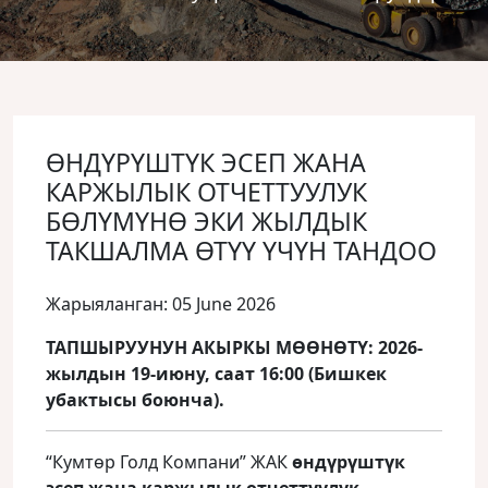
ӨНДҮРҮШТҮК ЭСЕП ЖАНА
КАРЖЫЛЫК ОТЧЕТТУУЛУК
БӨЛҮМҮНӨ ЭКИ ЖЫЛДЫК
ТАКШАЛМА ӨТҮҮ ҮЧҮН ТАНДОО
Жарыяланган: 05 June 2026
ТАПШЫРУУНУН АКЫРКЫ МӨӨНӨТҮ: 2026-
жылдын 19-июну, саат 16:00 (Бишкек
убактысы боюнча).
“Кумтөр Голд Компани” ЖАК
өндүрүштүк