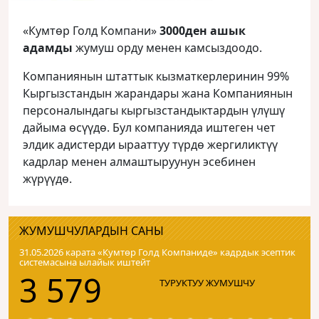
«Кумтөр Голд Компани»
3000ден ашык
адамды
жумуш орду менен камсыздоодо.
Компаниянын штаттык кызматкерлеринин 99%
Кыргызстандын жарандары жана Компаниянын
персоналындагы кыргызстандыктардын үлүшү
дайыма өсүүдө. Бул компанияда иштеген чет
элдик адистерди ырааттуу түрдө жергиликтүү
кадрлар менен алмаштыруунун эсебинен
жүрүүдө.
ЖУМУШЧУЛАРДЫН САНЫ
31.05.2026 карата «Кумтɵр Голд Компаниде» кадрдык эсептик
системасына ылайык иштейт
3 579
ТУРУКТУУ ЖУМУШЧУ