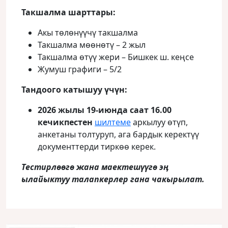
Такшалма шарттары:
Акы төлөнүүчү такшалма
Такшалма мөөнөтү – 2 жыл
Такшалма өтүү жери – Бишкек ш. кеңсе
Жумуш графиги – 5/2
Тандоого катышуу үчүн:
2026 жылы 19-июнда саат 16.00
кечикпестен
шилтеме
аркылуу өтүп,
анкетаны толтуруп, ага бардык керектүү
документтерди тиркөө керек.
Тестирлөөгө жана маектешүүгө эӊ
ылайыктуу талапкерлер гана чакырылат.