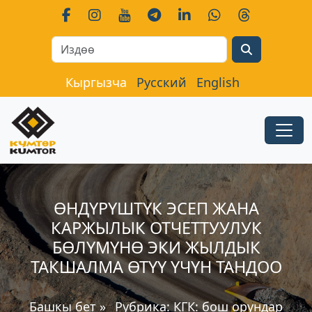
Search
Кыргызча
Русский
English
ӨНДҮРҮШТҮК ЭСЕП ЖАНА
КАРЖЫЛЫК ОТЧЕТТУУЛУК
БӨЛҮМҮНӨ ЭКИ ЖЫЛДЫК
ТАКШАЛМА ӨТҮҮ ҮЧҮН ТАНДОО
Башкы бет
»
Рубрика:
КГК: бош орундар