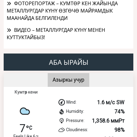
ФОТОРЕПОРТАЖ – КУМТӨР КЕН ЖАЙЫНДА
МЕТАЛЛУРГДАР КҮНҮ ӨЗГӨЧӨ МАЙРАМДЫК
МААНАЙДА БЕЛГИЛЕНДИ
ВИДЕО – МЕТАЛЛУРГДАР КҮНҮ МЕНЕН
КУТТУКТАЙБЫЗ!
АБА ЫРАЙЫ
Азыркы учур
Кумтөр кени
1.6 м/с SW
Wind:
74%
Humidity:
1,358.6 ммРт
Pressure:
7
98%
Cloudiness:
Feels Like 6