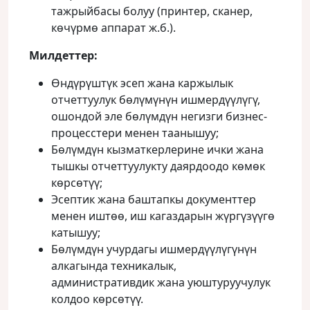
тажрыйбасы болуу (принтер, сканер,
көчүрмө аппарат ж.б.).
Милдеттер
:
Өндүрүштүк эсеп жана каржылык
отчеттуулук бөлүмүнүн ишмердүүлүгү,
ошондой эле бөлүмдүн негизги бизнес-
процесстери менен таанышуу;
Бөлүмдүн кызматкерлерине ички жана
тышкы отчеттуулукту даярдоодо көмөк
көрсөтүү;
Эсептик жана баштапкы документтер
менен иштөө, иш кагаздарын жүргүзүүгө
катышуу;
Бөлүмдүн учурдагы ишмердүүлүгүнүн
алкагында техникалык,
административдик жана уюштуруучулук
колдоо көрсөтүү.