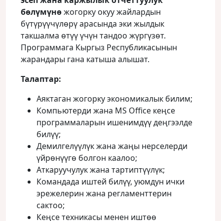
эсеп жана каржылык отчеттуулук
бөлүмүнө
жогорку окуу жайлардын
бүтүрүүчүлөрү арасында эки жылдык
такшалма өтүү үчүн тандоо жүргүзөт.
Программага Кыргыз Республикасынын
жарандары гана катыша алышат.
Талаптар:
Аяктаган жогорку экономикалык билим;
Компьютерди жана MS Office кеңсе
программаларын ишенимдүү деңгээлде
билүү;
Демилгелүүлүк жана жаңы нерселерди
үйрөнүүгө болгон каалоо;
Аткаруучулук жана тартиптүүлүк;
Командада иштей билүү, уюмдун ички
эрежелерин жана регламенттерин
сактоо;
Кеңсе техникасы менен иштөө