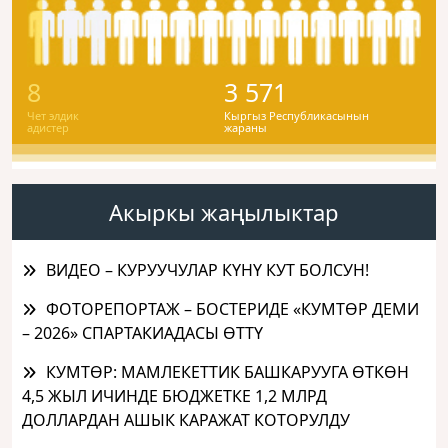
8
3 571
Чет элдик
Кыргыз Республикасынын
адистер
жараны
Акыркы жаңылыктар
ВИДЕО – КУРУУЧУЛАР КҮНҮ КУТ БОЛСУН!
ФОТОРЕПОРТАЖ – БОСТЕРИДЕ «КУМТӨР ДЕМИ
– 2026» СПАРТАКИАДАСЫ ӨТТҮ
КУМТӨР: МАМЛЕКЕТТИК БАШКАРУУГА ӨТКӨН
4,5 ЖЫЛ ИЧИНДЕ БЮДЖЕТКЕ 1,2 МЛРД
ДОЛЛАРДАН АШЫК КАРАЖАТ КОТОРУЛДУ