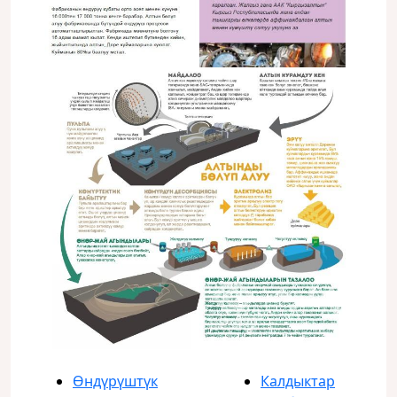
Өндүрүштүк
Калдыктар