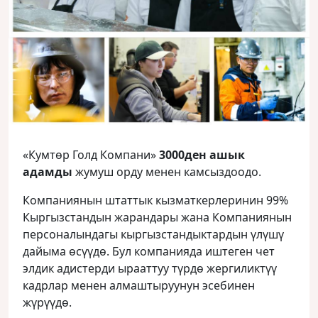
«Кумтөр Голд Компани»
3000ден ашык
адамды
жумуш орду менен камсыздоодо.
Компаниянын штаттык кызматкерлеринин 99%
Кыргызстандын жарандары жана Компаниянын
персоналындагы кыргызстандыктардын үлүшү
дайыма өсүүдө. Бул компанияда иштеген чет
элдик адистерди ырааттуу түрдө жергиликтүү
кадрлар менен алмаштыруунун эсебинен
жүрүүдө.