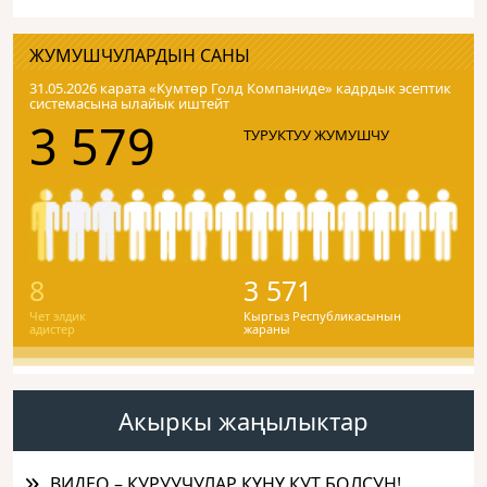
ЖУМУШЧУЛАРДЫН САНЫ
31.05.2026 карата «Кумтɵр Голд Компаниде» кадрдык эсептик
системасына ылайык иштейт
3 579
ТУРУКТУУ ЖУМУШЧУ
8
3 571
Чет элдик
Кыргыз Республикасынын
адистер
жараны
Акыркы жаңылыктар
ВИДЕО – КУРУУЧУЛАР КҮНҮ КУТ БОЛСУН!