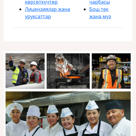
көрсөткүчтөр
чарбасы
Лицензиялар жана
Бош тек
уруксаттар
жана муз