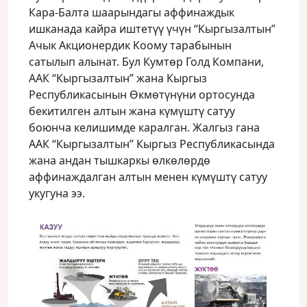
Кара-Балта шаарындагы аффинаждык
ишканада кайра иштетүү үчүн “Кыргызалтын”
Ачык Акционердик Коому тарабынын
сатылып алынат. Бул Кумтөр Голд Компани,
ААК “Кыргызалтын” жана Кыргыз
Республикасынын Өкмөтүнүни ортосунда
бекитилген алтын жана күмүштү сатуу
боюнча келишимде каралган. Жалгыз гана
ААК “Кыргызалтын” Кыргыз Республикасында
жана андан тышкаркы өлкөлөрдө
аффинаждалган алтын менен күмүштү сатуу
укугуна ээ.