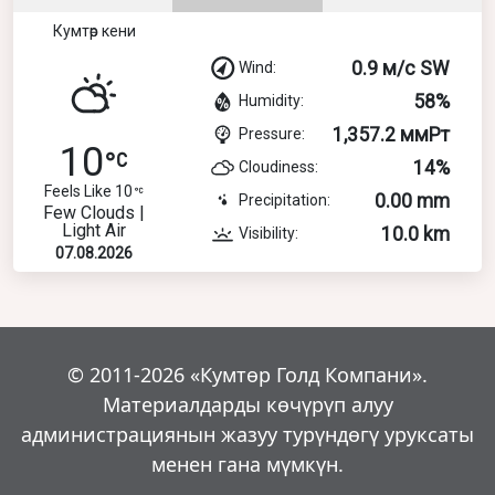
Кумтөр кени
0.9 м/с SW
Wind:
58%
Humidity:
1,357.2 ммРт
Pressure:
10
14%
Cloudiness:
Feels Like 10
0.00 mm
Precipitation:
Few Clouds |
Light Air
10.0 km
Visibility:
07.08.2026
© 2011-2026 «Кумтөр Голд Компани».
Материалдарды көчүрүп алуу
администрациянын жазуу турүндөгү уруксаты
менен гана мүмкүн.