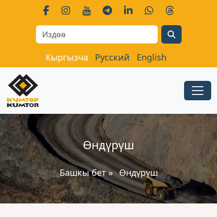
Search
Кыргызча
Русский
English
Өндүрүш
Башкы бет
»
Өндүрүш