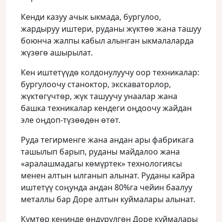
Кенди казуу ачык ыкмада, бургулоо,
жардыруу иштери, руданы жүктөө жана ташуу
боюнча жалпы кабыл алынган ыкмалаларда
жүзөгө ашырылат.
Кен иштетүүдө колдонулуучу оор техникалар:
бургулоочу станоктор, экскаваторлор,
жүктөгүчтөр, жүк ташуучу унаалар жана
башка техникалар кендеги оңдоочу жайдан
эле оңдоп-түзөөдөн өтөт.
Руда тегирменге жана андан ары фабрикага
ташылып барып, руданы майдалоо жана
«аралашмадагы көмүртек» технологиясы
менен алтын ылганып алынат. Руданы кайра
иштетүү соңунда андан 80%га чейин баалуу
металлы бар Доре алтын куймалары алынат.
Кумтөр кенинде өндүрүлгөн Доре куймалары