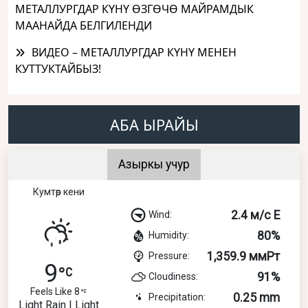
МЕТАЛЛУРГДАР КҮНҮ ӨЗГӨЧӨ МАЙРАМДЫК
МААНАЙДА БЕЛГИЛЕНДИ
ВИДЕО – МЕТАЛЛУРГДАР КҮНҮ МЕНЕН
КУТТУКТАЙБЫЗ!
АБА ЫРАЙЫ
Азыркы учур
Кумтөр кени
2.4 м/с E
Wind:
80%
Humidity:
1,359.9 ммРт
Pressure:
9
91%
Cloudiness:
Feels Like 8
0.25 mm
Precipitation:
Light Rain | Light