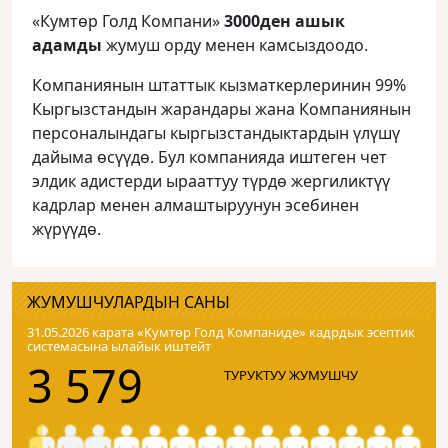
«Кумтөр Голд Компани»
3000ден ашык
адамды
жумуш орду менен камсыздоодо.
Компаниянын штаттык кызматкерлеринин 99%
Кыргызстандын жарандары жана Компаниянын
персоналындагы кыргызстандыктардын үлүшү
дайыма өсүүдө. Бул компанияда иштеген чет
элдик адистерди ырааттуу түрдө жергиликтүү
кадрлар менен алмаштыруунун эсебинен
жүрүүдө.
ЖУМУШЧУЛАРДЫН САНЫ
31.05.2026 карата «Кумтɵр Голд Компаниде» кадрдык эсептик
системасына ылайык иштейт
3 579
ТУРУКТУУ ЖУМУШЧУ