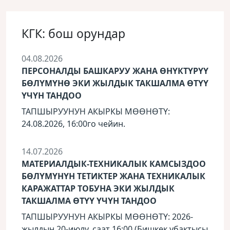
КГК: бош орундар
04.08.2026
ПЕРСОНАЛДЫ БАШКАРУУ ЖАНА ӨНҮКТҮРҮҮ
БӨЛҮМҮНӨ ЭКИ ЖЫЛДЫК ТАКШАЛМА ӨТҮҮ
ҮЧҮН ТАНДОО
ТАПШЫРУУНУН АКЫРКЫ МӨӨНӨТҮ:
24.08.2026, 16:00го чейин.
14.07.2026
МАТЕРИАЛДЫК-ТЕХНИКАЛЫК КАМСЫЗДОО
БӨЛҮМҮНҮН ТЕТИКТЕР ЖАНА ТЕХНИКАЛЫК
КАРАЖАТТАР ТОБУНА ЭКИ ЖЫЛДЫК
ТАКШАЛМА ӨТҮҮ ҮЧҮН ТАНДОО
ТАПШЫРУУНУН АКЫРКЫ МӨӨНӨТҮ: 2026-
жылдын 20-июлу, саат 16:00 (Бишкек убактысы