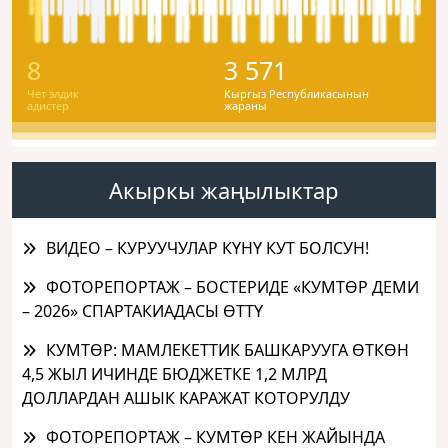
8
3 571
Чет элдик
Кыргыз Республикасынын
адистер
жараны
Акыркы жаңылыктар
ВИДЕО – КУРУУЧУЛАР КҮНҮ КУТ БОЛСУН!
ФОТОРЕПОРТАЖ – БОСТЕРИДЕ «КУМТӨР ДЕМИ
– 2026» СПАРТАКИАДАСЫ ӨТТҮ
КУМТӨР: МАМЛЕКЕТТИК БАШКАРУУГА ӨТКӨН
4,5 ЖЫЛ ИЧИНДЕ БЮДЖЕТКЕ 1,2 МЛРД
ДОЛЛАРДАН АШЫК КАРАЖАТ КОТОРУЛДУ
ФОТОРЕПОРТАЖ – КУМТӨР КЕН ЖАЙЫНДА