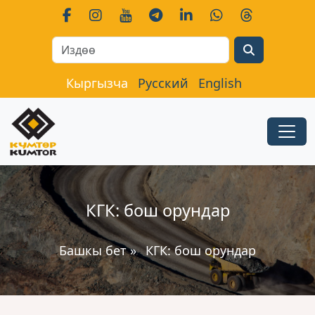
Search
Кыргызча
Русский
English
КГК: бош орундар
Башкы бет
»
КГК: бош орундар