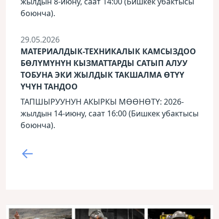
жылдын 8-июну, саат 14:00 (Бишкек убактысы
боюнча).
29.05.2026
МАТЕРИАЛДЫК-ТЕХНИКАЛЫК КАМСЫЗДОО
БӨЛҮМҮНҮН КЫЗМАТТАРДЫ САТЫП АЛУУ
ТОБУНА ЭКИ ЖЫЛДЫК ТАКШАЛМА ӨТҮҮ
ҮЧҮН ТАНДОО
ТАПШЫРУУНУН АКЫРКЫ МӨӨНӨТҮ: 2026-
жылдын 14-июну, саат 16:00 (Бишкек убактысы
боюнча).
←