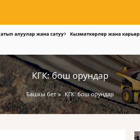
Сатып алуулар жана сатуу
Кызматкерлер жана карьер
КГК: бош орундар
Башкы бет
»
КГК: бош орундар