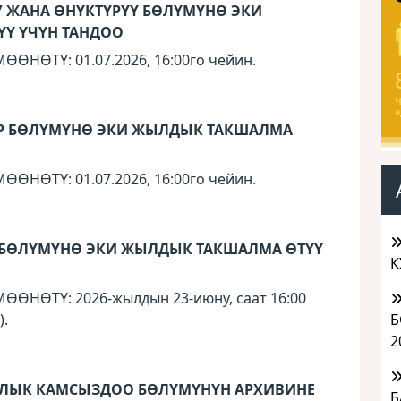
 ЖАНА ӨНҮКТҮРҮҮ БӨЛҮМҮНӨ ЭКИ
Ү ҮЧҮН ТАНДОО
НӨТҮ: 01.07.2026, 16:00го чейин.
Ч
а
Р БӨЛҮМҮНӨ ЭКИ ЖЫЛДЫК ТАКШАЛМА
НӨТҮ: 01.07.2026, 16:00го чейин.
БӨЛҮМҮНӨ ЭКИ ЖЫЛДЫК ТАКШАЛМА ӨТҮҮ
К
НӨТҮ: 2026-жылдын 23-июну, саат 16:00
Б
).
2
ЛЫК КАМСЫЗДОО БӨЛҮМҮНҮН АРХИВИНЕ
Б