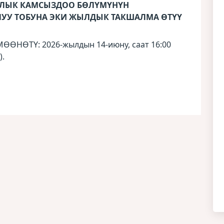
АЛЫК КАМСЫЗДОО БӨЛҮМҮНҮН
ЛУУ ТОБУНА ЭКИ ЖЫЛДЫК ТАКШАЛМА ӨТҮҮ
НӨТҮ: 2026-жылдын 14-июну, саат 16:00
).