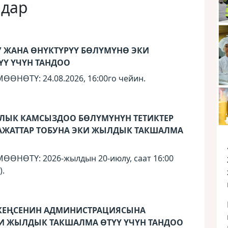
ндар
 ЖАНА ӨНҮКТҮРҮҮ БӨЛҮМҮНӨ ЭКИ
Ү ҮЧҮН ТАНДОО
НӨТҮ: 24.08.2026, 16:00го чейин.
ЛЫК КАМСЫЗДОО БӨЛҮМҮНҮН ТЕТИКТЕР
АЖАТТАР ТОБУНА ЭКИ ЖЫЛДЫК ТАКШАЛМА
НӨТҮ: 2026-жылдын 20-июлу, саат 16:00
).
КЕҢСЕНИН АДМИНИСТРАЦИЯСЫНА
КИ ЖЫЛДЫК ТАКШАЛМА ӨТҮҮ ҮЧҮН ТАНДОО