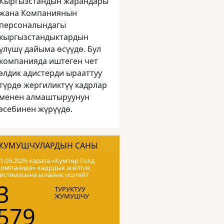
Кыргызстандын жарандары
жана Компаниянын
персоналындагы
кыргызстандыктардын
үлүшү дайыма өсүүдө. Бул
компанияда иштеген чет
элдик адистерди ырааттуу
түрдө жергиликтүү кадрлар
менен алмаштыруунун
эсебинен жүрүүдө.
ЖУМУШЧУЛАРДЫН САНЫ
1.05.2026 карата «Кумтɵр Голд
Компаниде» кадрдык эсептик
системасына ылайык иштейт
3
ТУРУКТУУ
ЖУМУШЧУ
579