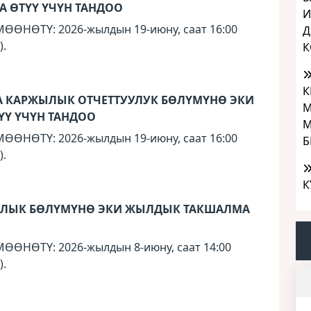
 ӨТҮҮ ҮЧҮН ТАНДОО
И
НӨТҮ: 2026-жылдын 19-июну, саат 16:00
Д
).
К
К
А КАРЖЫЛЫК ОТЧЕТТУУЛУК БӨЛҮМҮНӨ ЭКИ
М
Ү ҮЧҮН ТАНДОО
М
НӨТҮ: 2026-жылдын 19-июну, саат 16:00
Б
).
К
ЯЛЫК БӨЛҮМҮНӨ ЭКИ ЖЫЛДЫК ТАКШАЛМА
НӨТҮ: 2026-жылдын 8-июну, саат 14:00
).