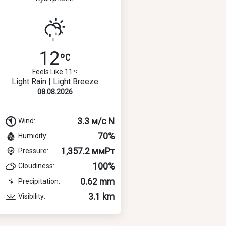
12
Feels Like 11
Light Rain | Light Breeze
08.08.2026
3.3 м/с N
Wind:
70%
Humidity:
1,357.2 ммРт
Pressure:
100%
Cloudiness:
0.62 mm
Precipitation:
3.1 km
Visibility: