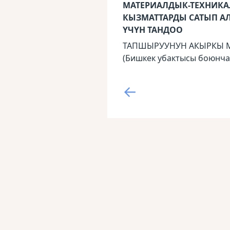
МАТЕРИАЛДЫК-ТЕХНИК
КЫЗМАТТАРДЫ САТЫП А
ҮЧҮН ТАНДОО
ТАПШЫРУУНУН АКЫРКЫ МӨӨ
(Бишкек убактысы боюнча
←