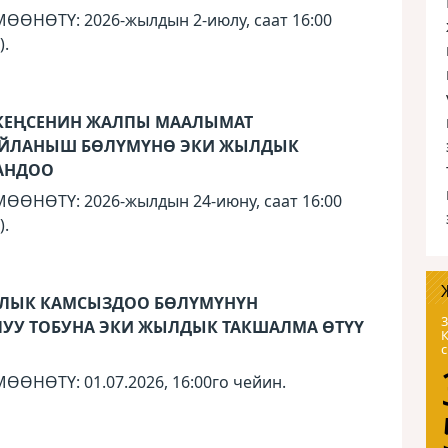
НӨТҮ: 2026-жылдын 2-июлу, саат 16:00
).
КЕҢСЕНИН ЖАЛПЫ МААЛЫМАТ
БАЙЛАНЫШ БӨЛҮМҮНӨ ЭКИ ЖЫЛДЫК
ТАНДОО
НӨТҮ: 2026-жылдын 24-июну, саат 16:00
).
АЛЫК КАМСЫЗДОО БӨЛҮМҮНҮН
3
ЛУУ ТОБУНА ЭКИ ЖЫЛДЫК ТАКШАЛМА ӨТҮҮ
НӨТҮ: 01.07.2026, 16:00го чейин.