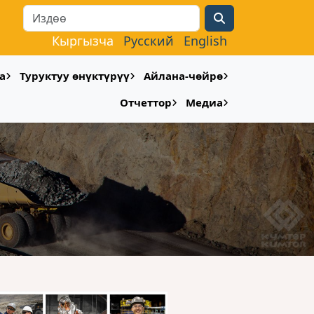
Search
Кыргызча
Русский
English
а
Туруктуу өнүктүрүү
Айлана-чөйрө
Отчеттор
Медиа