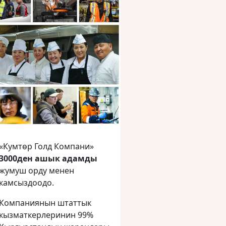
«Кумтөр Голд Компани»
3000ден ашык адамды
жумуш орду менен
камсыздоодо.
Компаниянын штаттык
кызматкерлеринин 99%