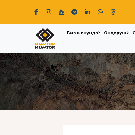
Биз жөнүндө
Өндүрүш