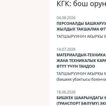
КГК: бош ору
04.08.2026
ПЕРСОНАЛДЫ БАШКАРУУ
ЖЫЛДЫК ТАКШАЛМА ӨТҮ
ТАПШЫРУУНУН АКЫРКЫ МӨӨ
14.07.2026
МАТЕРИАЛДЫК-ТЕХНИКА
ЖАНА ТЕХНИКАЛЫК КАР
ӨТҮҮ ҮЧҮН ТАНДОО
ТАПШЫРУУНУН АКЫРКЫ МӨӨ
(Бишкек убактысы боюнча
18.06.2026
БИШКЕК ШААРЫНДАГЫ 
(ТРАНСПОРТ БӨЛҮМҮ) Э