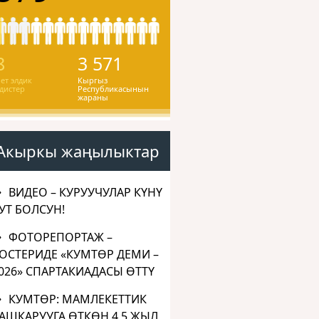
8
3 571
ет элдик
Кыргыз
дистер
Республикасынын
жараны
Акыркы жаңылыктар
ВИДЕО – КУРУУЧУЛАР КҮНҮ
УТ БОЛСУН!
ФОТОРЕПОРТАЖ –
ОСТЕРИДЕ «КУМТӨР ДЕМИ –
026» СПАРТАКИАДАСЫ ӨТТҮ
КУМТӨР: МАМЛЕКЕТТИК
АШКАРУУГА ӨТКӨН 4,5 ЖЫЛ